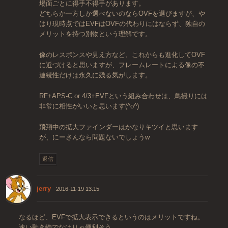
場面ごとに得手不得手があります。
どちらか一方しか選べないのならOVFを選びますが、や
はり現時点ではEVFはOVFの代わりにはならず、独自の
メリットを持つ別物という理解です。
像のレスポンスや見え方など、これからも進化してOVF
に近づけると思いますが、フレームレートによる像の不
連続性だけは永久に残る気がします。
RF+APS-C or 4/3+EVFという組み合わせは、鳥撮りには
非常に相性がいいと思います(^o^)
飛翔中の拡大ファインダーはかなりキツイと思います
が、にーさんなら問題ないでしょうw
返信
jerry
2016-11-19 13:15
なるほど、EVFで拡大表示できるというのはメリットですね。
速い動き物でなけりゃ便利そう。