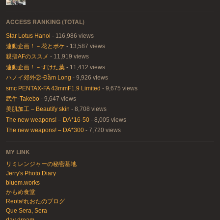
ACCESS RANKING (TOTAL)
Star Lotus Hanoi
- 116,986 views
連動企画！－花とボケ
- 13,587 views
親指AFのススメ
- 11,919 views
連動企画！－すけた葉
- 11,412 views
ハノイ郊外②-Đầm Long
- 9,926 views
smc PENTAX-FA 43mmF1.9 Limited
- 9,675 views
武牛-Takebo
- 9,647 views
美肌加工 – Beautify skin
- 8,708 views
The new weapons! – DA*16-50
- 8,005 views
The new weapons! – DA*300
- 7,720 views
MY LINK
リミレンジャーの秘密基地
Jerry's Photo Diary
bluem.works
かもめ食堂
Reota!れおたのブログ
Que Sera, Sera