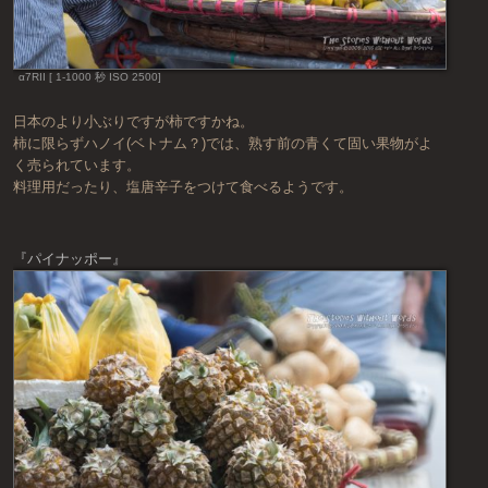
α7RII [ 1-1000 秒 ISO 2500]
日本のより小ぶりですが柿ですかね。
柿に限らずハノイ(ベトナム？)では、熟す前の青くて固い果物がよ
く売られています。
料理用だったり、塩唐辛子をつけて食べるようです。
『パイナッポー』