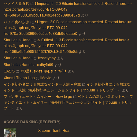
ハノイの飲食店
に
❗ Important - 2.0 Bitcoin transfer canceled. Resend here =>
https://graph.org/Get-your-BTC-09-04?
hs=50e345381d9bc61a84924ebc789d0e37&
より
ハノイ食べ歩き
に
❗ Urgent: 2.0 Bitcoin transaction canceled. Resend here =>
https://graph.org/Get-your-BTC-09-04?
hs=970af3bd53996d0c6cc4e38db9dfeaae&
より
Star Lotus Hanoi
に
⚠️ Critical - 1.3 Bitcoin transfer canceled. Resend here >
https://graph.org/Get-your-BTC-09-04?
hs=109fa6b2b98515462f762cb3c54b96e8&
より
Star Lotus Hanoi
に
Jesselyday
より
Star Lotus Hanoi
に
cathyfb69
より
OASIS
に
ﾕ?ﾒ屡ｷ､ﾈﾍｬｵﾈﾆｷﾙ|､ﾎ･ｳ･ﾔｩ`ﾆｷ
より
Xiaomi Thanh Hoa
に
iMovie
より
インド初心者による無謀なインド一人旅 – 序章
に
インド初心者による無謀な
インド一人旅 | 海外旅行キュレーションサイト｜tripuuu（トリップー）
より
ファンティエット・ムイネー – How to go
に
ベトナムの新しいスポットへ – フ
ァンティエット・ムイネー | 海外旅行キュレーションサイト｜tripuuu（トリッ
プー）
より
ACCESS RANKING (RECENTLY)
Xiaomi Thanh Hoa