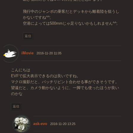
飛行中のジャンボの乗客だとデッキから離着陸を狙うし
かないですね^^;
空港によっては500mmじゃ足りないかもしれません^^;
返信
iMovie
2016-11-20 11:05
こんにちは
EVFで拡大表示できるのは良いですね。
マクロ撮影だと、バッチリピント合わせる事ができそうです。
望遠だと、カメラ動かないように、一脚でも使ったほうが良い
のかな
返信
ask-evo
2016-11-20 13:25