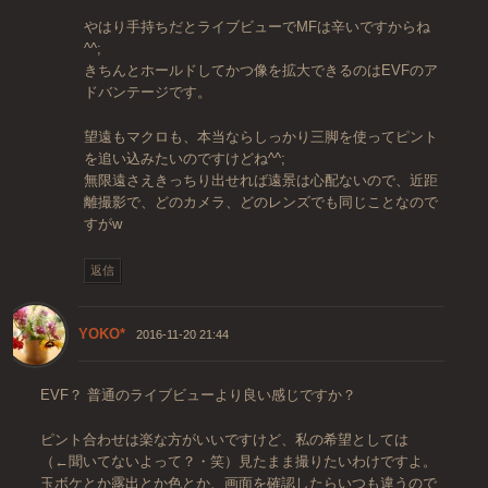
やはり手持ちだとライブビューでMFは辛いですからね
^^;
きちんとホールドしてかつ像を拡大できるのはEVFのア
ドバンテージです。
望遠もマクロも、本当ならしっかり三脚を使ってピント
を追い込みたいのですけどね^^;
無限遠さえきっちり出せれば遠景は心配ないので、近距
離撮影で、どのカメラ、どのレンズでも同じことなので
すがw
返信
YOKO*
2016-11-20 21:44
EVF？ 普通のライブビューより良い感じですか？
ピント合わせは楽な方がいいですけど、私の希望としては
（←聞いてないよって？・笑）見たまま撮りたいわけですよ。
玉ボケとか露出とか色とか、画面を確認したらいつも違うので