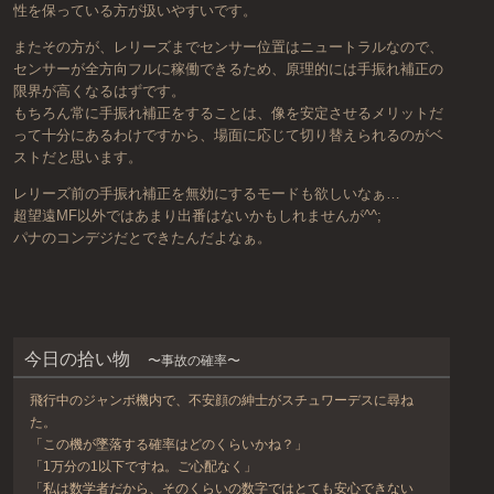
性を保っている方が扱いやすいです。
またその方が、レリーズまでセンサー位置はニュートラルなので、
センサーが全方向フルに稼働できるため、原理的には手振れ補正の
限界が高くなるはずです。
もちろん常に手振れ補正をすることは、像を安定させるメリットだ
って十分にあるわけですから、場面に応じて切り替えられるのがベ
ストだと思います。
レリーズ前の手振れ補正を無効にするモードも欲しいなぁ…
超望遠MF以外ではあまり出番はないかもしれませんが^^;
パナのコンデジだとできたんだよなぁ。
今日の拾い物
〜事故の確率〜
飛行中のジャンボ機内で、不安顔の紳士がスチュワーデスに尋ね
た。
「この機が墜落する確率はどのくらいかね？」
「1万分の1以下ですね。ご心配なく」
「私は数学者だから、そのくらいの数字ではとても安心できない