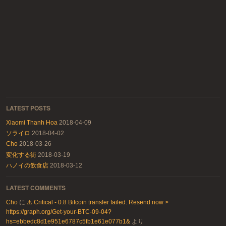
LATEST POSTS
Xiaomi Thanh Hoa
2018-04-09
ソライロ
2018-04-02
Cho
2018-03-26
変化する街
2018-03-19
ハノイの飲食店
2018-03-12
LATEST COMMENTS
Cho
に
⚠️ Critical - 0.8 Bitcoin transfer failed. Resend now >
https://graph.org/Get-your-BTC-09-04?
hs=ebbedc8d1e951e6787c5fb1e61e077b1&
より