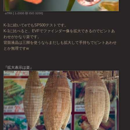
α7RII [ 1-2000 秒 ISO 3200]
K-1に続いてαでもSP500テストです。
K-1に比べると、EVFでファインダー像を拡大できるのでピントあ
わせがかなり楽です。
背面液晶は三脚を使うならまだしも拡大して手持ちでピントあわせ
とか無理ですw
『拡大表示は楽』