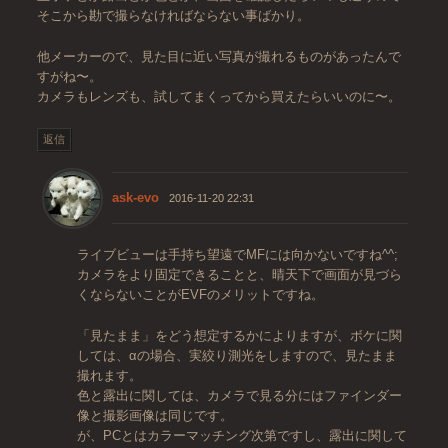
そこから勘で撮らなければならない事ばかり。
他メーカーので、見た目に近い写真が撮れるものがあったんで
すがね〜。
カメラもレンズも、試してまくってから買えたらいいのに〜。
返信
ask-evo
2016-11-20 22:31
ライブビューは手持ち望遠でMFには向かないですね^^;
カメラをより固定できることと、晴天下で画面が見づら
くならないことがEVFのメリットですね。
「見たまま」をどう想定するかによりますが、ボケに関
しては、αの場合、実絞り測光をしますので、見たまま
撮れます。
色と露出に関しては、カメラで見る分にはファインダー
像と撮影画像は同じです。
が、PCとはカラーマッチング次第ですし、露出に関して