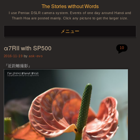
The Stories without Words
I use Pentax DSLR camera system. Events of one day around Hanoi and
Thanh Hoa are posted mainly. Click any picture to get the larger size.
メニュー
α7RII with SP500
コンテンツへスキップ
10
2016-11-19
by
ask-evo
『近距離撮影』