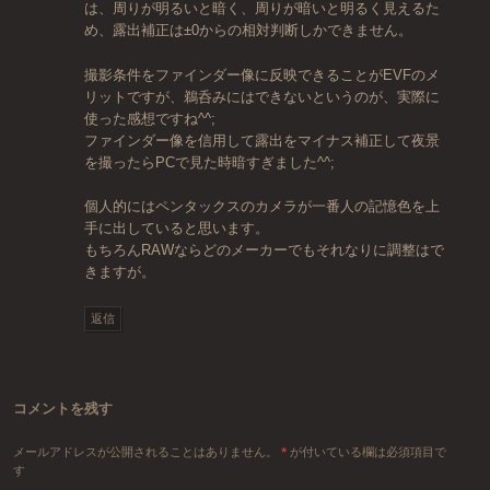
は、周りが明るいと暗く、周りが暗いと明るく見えるた
め、露出補正は±0からの相対判断しかできません。
撮影条件をファインダー像に反映できることがEVFのメ
リットですが、鵜呑みにはできないというのが、実際に
使った感想ですね^^;
ファインダー像を信用して露出をマイナス補正して夜景
を撮ったらPCで見た時暗すぎました^^;
個人的にはペンタックスのカメラが一番人の記憶色を上
手に出していると思います。
もちろんRAWならどのメーカーでもそれなりに調整はで
きますが。
返信
コメントを残す
メールアドレスが公開されることはありません。
*
が付いている欄は必須項目で
す