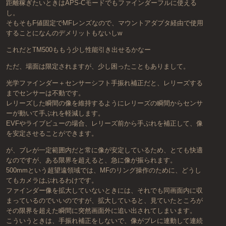
距離稼ぎたいときはAPS-Cモードでもファインダーフルに使える
し。
そもそもF値固定でMFレンズなので、マウントアダプタ経由で使用
することになんのデメリットもないしw
これだとTM500ももう少し性能引き出せるかなー
ただ、場面は限定されますが、少し困ったこともありまして。
光学ファインダー＋センサーシフト手振れ補正だと、レリーズする
までセンサーは不動です。
レリーズした瞬間の像を維持するようにレリーズの瞬間からセンサ
ーが動いて手ぶれを軽減します。
EVFやライブビューの場合、レリーズ前から手ぶれを補正して、像
を安定させることができます。
が、ブレが一定範囲内だと常に像が安定しているため、とても快適
なのですが、ある限界を超えると、急に像が振られます。
500mmという超望遠領域では、MFのリング操作のために、どうし
てもカメラはぶれるわけです。
ファインダー像を拡大していないときには、それでも同画面内に収
まっているのでいいのですが、拡大していると、見ていたところが
その限界を超えた瞬間に突然画面外に追い出されてしまいます。
こういうときは、手振れ補正をしないで、像がブレに連動して連続