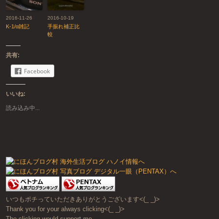
2016-11-26
2016-10-19
K-1/α雑記
手振れ補正比
較
共有:
Facebook
いいね:
読み込み中...
いつもポチっていただきありがとうございます<(_ _)>
Thank you for your always clicking<(_ _)>
The clicking would support me.