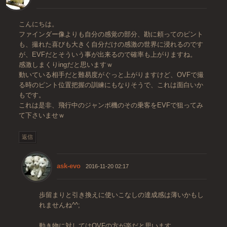
こんにちは。
ファインダー像よりも自分の感覚の部分、勘に頼ってのピント
も、撮れた喜びも大きく自分だけの感激の世界に浸れるのです
が、EVFだとそういう事が出来るので確率も上がりますね。
感激しまくりingだと思いますｗ
動いている相手だと難易度がぐっと上がりますけど、OVFで撮
る時のピント位置把握の訓練にもなりそうで、これは面白いか
もです。
これは是非、飛行中のジャンボ機のその乗客をEVFで狙ってみ
て下さいませｗ
返信
ask-evo
2016-11-20 02:17
歩留まりと引き換えに使いこなしの達成感は薄いかもし
れませんね^^;
動き物に対してはOVFの方が楽だと思います。