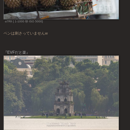
α7RII [ 1-1000 秒 ISO 5000]
ペンは刺さっていませんw
『EVFだと楽』