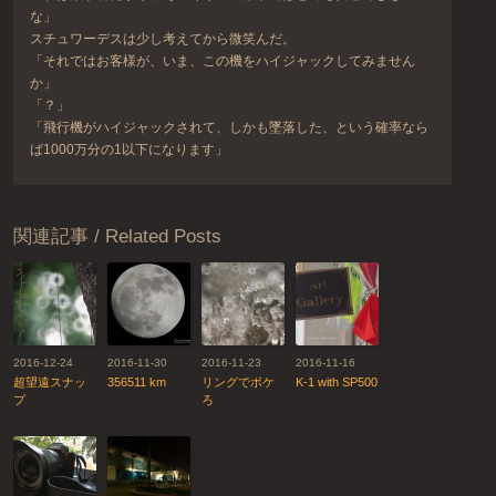
な」
スチュワーデスは少し考えてから微笑んだ。
「それではお客様が、いま、この機をハイジャックしてみません
か」
「？」
「飛行機がハイジャックされて、しかも墜落した、という確率なら
ば1000万分の1以下になります」
関連記事 / Related Posts
2016-12-24
2016-11-30
2016-11-23
2016-11-16
超望遠スナッ
356511 km
リングでボケ
K-1 with SP500
プ
ろ