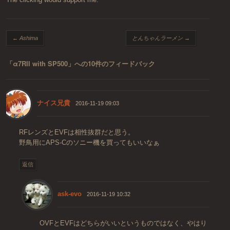
投稿ナビゲーション
←
Ashima
とんちゃんラーメン
→
「
α7RII with SP500
」への10件のフィードバック
ナイス兄貴
2016-11-19 09:03
RFレンズとEVFは相性抜群だと思う。
野鳥用にAPS-Cのソニー機を買ってもいいなぁ
返信
ask-evo
2016-11-19 10:32
OVFとEVFはどちらがいいというものではなく、やはり