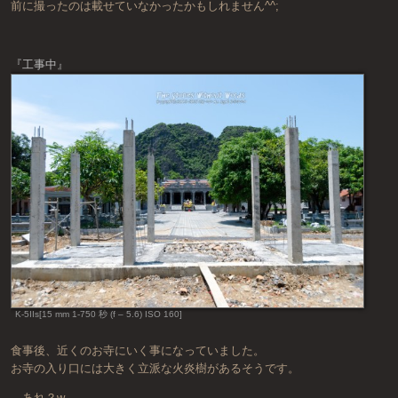
前に撮ったのは載せていなかったかもしれません^^;
『工事中』
K-5IIs[15 mm 1-750 秒 (f – 5.6) ISO 160]
食事後、近くのお寺にいく事になっていました。
お寺の入り口には大きく立派な火炎樹があるそうです。
…あれ？w