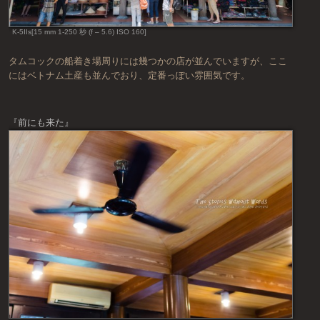
K-5IIs[15 mm 1-250 秒 (f – 5.6) ISO 160]
タムコックの船着き場周りには幾つかの店が並んでいますが、ここ
にはベトナム土産も並んでおり、定番っぽい雰囲気です。
『前にも来た』