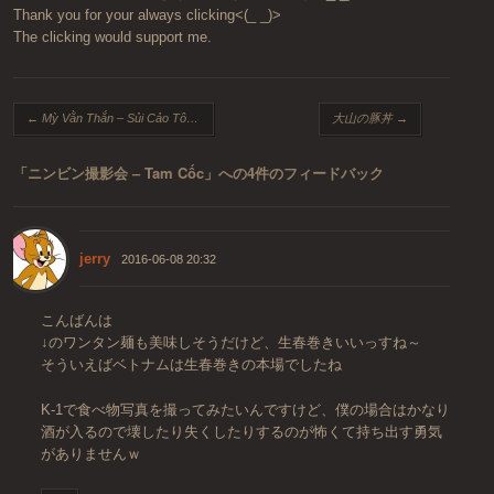
Thank you for your always clicking<(_ _)>
The clicking would support me.
投稿ナビゲーション
←
Mỳ Vằn Thắn – Sủi Cảo Tôm Tươi
大山の豚丼
→
「
ニンビン撮影会 – Tam Cốc
」への4件のフィードバック
jerry
2016-06-08 20:32
こんばんは
↓のワンタン麺も美味しそうだけど、生春巻きいいっすね～
そういえばベトナムは生春巻きの本場でしたね
K-1で食べ物写真を撮ってみたいんですけど、僕の場合はかなり
酒が入るので壊したり失くしたりするのが怖くて持ち出す勇気
がありませんｗ