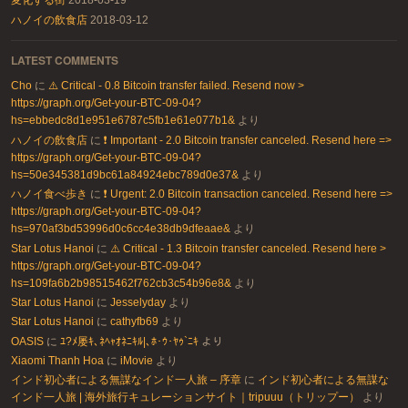
変化する街
2018-03-19
ハノイの飲食店
2018-03-12
LATEST COMMENTS
Cho
に
⚠️ Critical - 0.8 Bitcoin transfer failed. Resend now >
https://graph.org/Get-your-BTC-09-04?
hs=ebbedc8d1e951e6787c5fb1e61e077b1&
より
ハノイの飲食店
に
❗ Important - 2.0 Bitcoin transfer canceled. Resend here =>
https://graph.org/Get-your-BTC-09-04?
hs=50e345381d9bc61a84924ebc789d0e37&
より
ハノイ食べ歩き
に
❗ Urgent: 2.0 Bitcoin transaction canceled. Resend here =>
https://graph.org/Get-your-BTC-09-04?
hs=970af3bd53996d0c6cc4e38db9dfeaae&
より
Star Lotus Hanoi
に
⚠️ Critical - 1.3 Bitcoin transfer canceled. Resend here >
https://graph.org/Get-your-BTC-09-04?
hs=109fa6b2b98515462f762cb3c54b96e8&
より
Star Lotus Hanoi
に
Jesselyday
より
Star Lotus Hanoi
に
cathyfb69
より
OASIS
に
ﾕ?ﾒ屡ｷ､ﾈﾍｬｵﾈﾆｷﾙ|､ﾎ･ｳ･ﾔｩ`ﾆｷ
より
Xiaomi Thanh Hoa
に
iMovie
より
インド初心者による無謀なインド一人旅 – 序章
に
インド初心者による無謀な
インド一人旅 | 海外旅行キュレーションサイト｜tripuuu（トリップー）
より