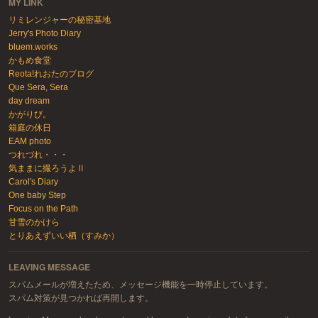
MY LINK
リミレンジャーの秘密基地
Jerry's Photo Diary
bluem.works
かもめ食堂
Reota!れおたのブログ
Que Sera, Sera
day dream
かがりび。
箱庭の休日
EAM photo
つれづれ・・・
気ままに撮ろうよⅡ
Carol's Diary
One baby Step
Focus on the Path
甘雪のかけら
とりあえずいい栖（すみか）
LEAVING MESSAGE
スパムメールが増えたため、メッセージ機能を一時停止しています。
スパム対策が見つかれば再開します。