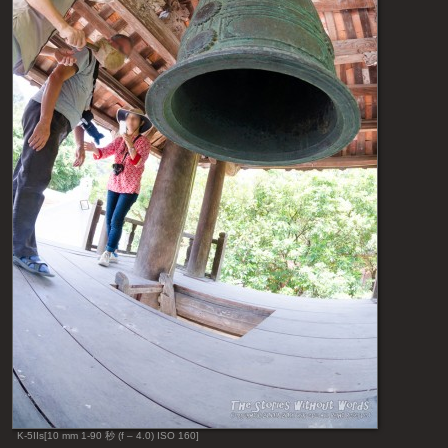
K-5IIs[10 mm 1-90 秒 (f – 4.0) ISO 160]