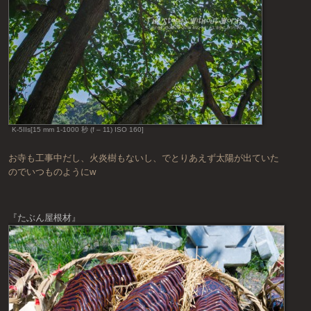
K-5IIs[15 mm 1-1000 秒 (f – 11) ISO 160]
お寺も工事中だし、火炎樹もないし、でとりあえず太陽が出ていた
のでいつものようにw
『たぶん屋根材』