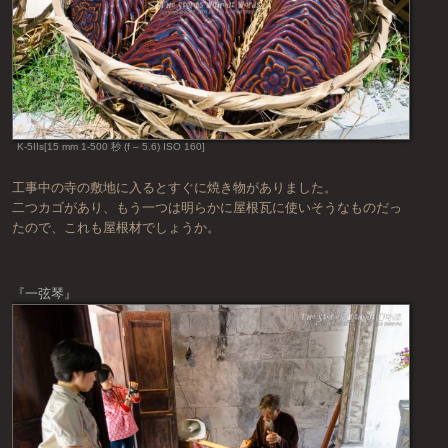
K-5IIs[15 mm 1-500 秒 (f – 5.6) ISO 160]
工事中の寺の敷地に入るとすぐに焼き物がありました。
二つカゴがあり、もう一つは明らかに屋根瓦に使いそうなものだっ
たので、これも屋根材でしょうか。
『一弦琴』