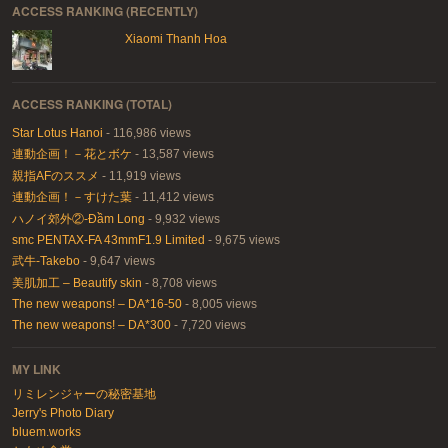
ACCESS RANKING (RECENTLY)
Xiaomi Thanh Hoa
ACCESS RANKING (TOTAL)
Star Lotus Hanoi
- 116,986 views
連動企画！－花とボケ
- 13,587 views
親指AFのススメ
- 11,919 views
連動企画！－すけた葉
- 11,412 views
ハノイ郊外②-Đầm Long
- 9,932 views
smc PENTAX-FA 43mmF1.9 Limited
- 9,675 views
武牛-Takebo
- 9,647 views
美肌加工 – Beautify skin
- 8,708 views
The new weapons! – DA*16-50
- 8,005 views
The new weapons! – DA*300
- 7,720 views
MY LINK
リミレンジャーの秘密基地
Jerry's Photo Diary
bluem.works