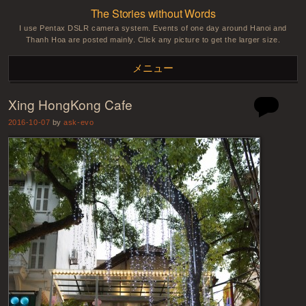
The Stories without Words
I use Pentax DSLR camera system. Events of one day around Hanoi and
Thanh Hoa are posted mainly. Click any picture to get the larger size.
メニュー
Xing HongKong Cafe
コンテンツへスキップ
2016-10-07
by
ask-evo