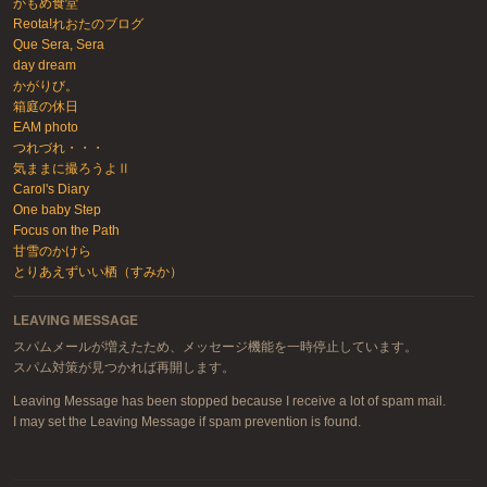
かもめ食堂
Reota!れおたのブログ
Que Sera, Sera
day dream
かがりび。
箱庭の休日
EAM photo
つれづれ・・・
気ままに撮ろうよⅡ
Carol's Diary
One baby Step
Focus on the Path
甘雪のかけら
とりあえずいい栖（すみか）
LEAVING MESSAGE
スパムメールが増えたため、メッセージ機能を一時停止しています。
スパム対策が見つかれば再開します。
Leaving Message has been stopped because I receive a lot of spam mail.
I may set the Leaving Message if spam prevention is found.