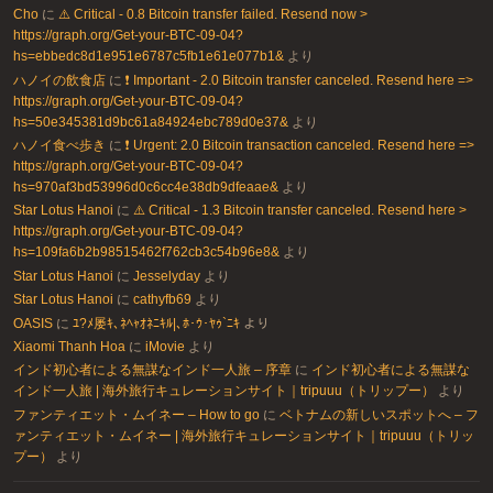
Cho
に
⚠️ Critical - 0.8 Bitcoin transfer failed. Resend now >
https://graph.org/Get-your-BTC-09-04?
hs=ebbedc8d1e951e6787c5fb1e61e077b1&
より
ハノイの飲食店
に
❗ Important - 2.0 Bitcoin transfer canceled. Resend here =>
https://graph.org/Get-your-BTC-09-04?
hs=50e345381d9bc61a84924ebc789d0e37&
より
ハノイ食べ歩き
に
❗ Urgent: 2.0 Bitcoin transaction canceled. Resend here =>
https://graph.org/Get-your-BTC-09-04?
hs=970af3bd53996d0c6cc4e38db9dfeaae&
より
Star Lotus Hanoi
に
⚠️ Critical - 1.3 Bitcoin transfer canceled. Resend here >
https://graph.org/Get-your-BTC-09-04?
hs=109fa6b2b98515462f762cb3c54b96e8&
より
Star Lotus Hanoi
に
Jesselyday
より
Star Lotus Hanoi
に
cathyfb69
より
OASIS
に
ﾕ?ﾒ屡ｷ､ﾈﾍｬｵﾈﾆｷﾙ|､ﾎ･ｳ･ﾔｩ`ﾆｷ
より
Xiaomi Thanh Hoa
に
iMovie
より
インド初心者による無謀なインド一人旅 – 序章
に
インド初心者による無謀な
インド一人旅 | 海外旅行キュレーションサイト｜tripuuu（トリップー）
より
ファンティエット・ムイネー – How to go
に
ベトナムの新しいスポットへ – フ
ァンティエット・ムイネー | 海外旅行キュレーションサイト｜tripuuu（トリッ
プー）
より