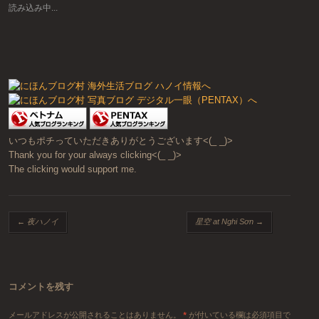
読み込み中...
いつもポチっていただきありがとうございます<(_ _)>
Thank you for your always clicking<(_ _)>
The clicking would support me.
投稿ナビゲーション
←
夜ハノイ
星空 at Nghi Sơn
→
コメントを残す
メールアドレスが公開されることはありません。
*
が付いている欄は必須項目で