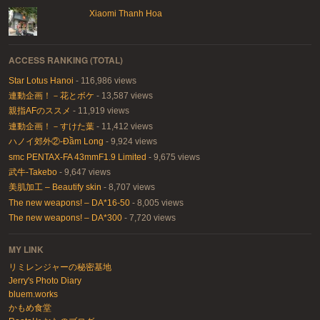
Xiaomi Thanh Hoa
ACCESS RANKING (TOTAL)
Star Lotus Hanoi
- 116,986 views
連動企画！－花とボケ
- 13,587 views
親指AFのススメ
- 11,919 views
連動企画！－すけた葉
- 11,412 views
ハノイ郊外②-Đầm Long
- 9,924 views
smc PENTAX-FA 43mmF1.9 Limited
- 9,675 views
武牛-Takebo
- 9,647 views
美肌加工 – Beautify skin
- 8,707 views
The new weapons! – DA*16-50
- 8,005 views
The new weapons! – DA*300
- 7,720 views
MY LINK
リミレンジャーの秘密基地
Jerry's Photo Diary
bluem.works
かもめ食堂