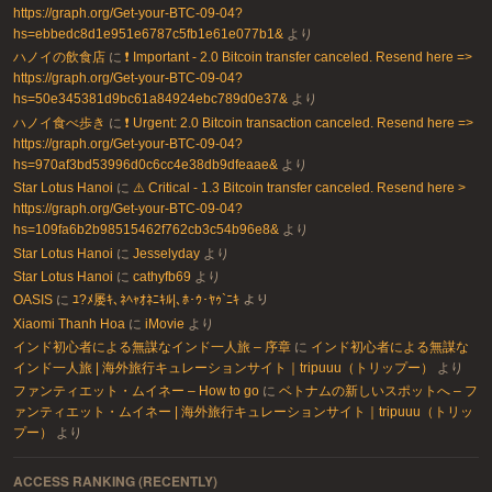
https://graph.org/Get-your-BTC-09-04?
hs=ebbedc8d1e951e6787c5fb1e61e077b1&
より
ハノイの飲食店
に
❗ Important - 2.0 Bitcoin transfer canceled. Resend here =>
https://graph.org/Get-your-BTC-09-04?
hs=50e345381d9bc61a84924ebc789d0e37&
より
ハノイ食べ歩き
に
❗ Urgent: 2.0 Bitcoin transaction canceled. Resend here =>
https://graph.org/Get-your-BTC-09-04?
hs=970af3bd53996d0c6cc4e38db9dfeaae&
より
Star Lotus Hanoi
に
⚠️ Critical - 1.3 Bitcoin transfer canceled. Resend here >
https://graph.org/Get-your-BTC-09-04?
hs=109fa6b2b98515462f762cb3c54b96e8&
より
Star Lotus Hanoi
に
Jesselyday
より
Star Lotus Hanoi
に
cathyfb69
より
OASIS
に
ﾕ?ﾒ屡ｷ､ﾈﾍｬｵﾈﾆｷﾙ|､ﾎ･ｳ･ﾔｩ`ﾆｷ
より
Xiaomi Thanh Hoa
に
iMovie
より
インド初心者による無謀なインド一人旅 – 序章
に
インド初心者による無謀な
インド一人旅 | 海外旅行キュレーションサイト｜tripuuu（トリップー）
より
ファンティエット・ムイネー – How to go
に
ベトナムの新しいスポットへ – フ
ァンティエット・ムイネー | 海外旅行キュレーションサイト｜tripuuu（トリッ
プー）
より
ACCESS RANKING (RECENTLY)