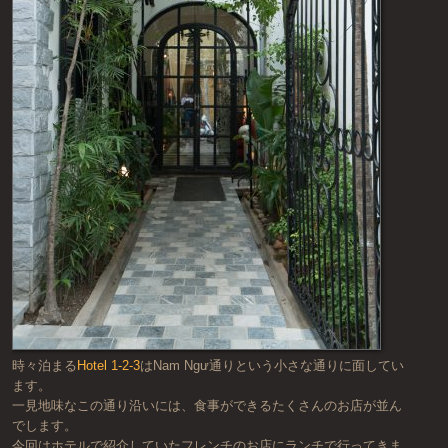
時々泊まる
Hotel 1-2-3
はNam Ngư通りという小さな通りに面してい
ます。
一見地味なこの通り沿いには、食事ができるたくさんのお店が並ん
でします。
今回はホテルで紹介していたフレンチのお店にランチで行ってきま