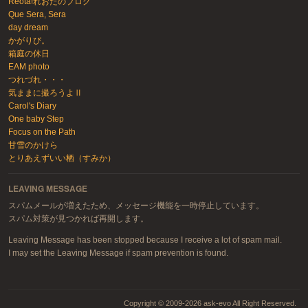
Reota!れおたのブログ
Que Sera, Sera
day dream
かがりび。
箱庭の休日
EAM photo
つれづれ・・・
気ままに撮ろうよⅡ
Carol's Diary
One baby Step
Focus on the Path
甘雪のかけら
とりあえずいい栖（すみか）
LEAVING MESSAGE
スパムメールが増えたため、メッセージ機能を一時停止しています。
スパム対策が見つかれば再開します。
Leaving Message has been stopped because I receive a lot of spam mail.
I may set the Leaving Message if spam prevention is found.
Copyright © 2009-2026 ask-evo All Right Reserved.