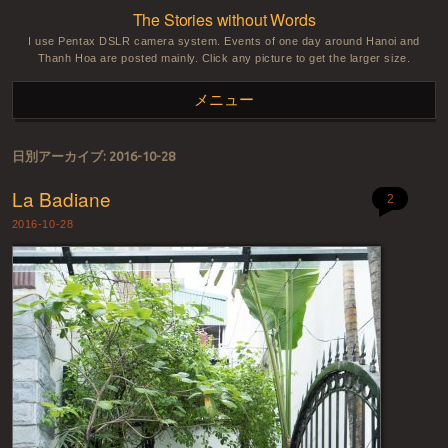
The Stories without Words
I use Pentax DSLR camera system. Events of one day around Hanoi and
Thanh Hoa are posted mainly. Click any picture to get the larger size.
メニュー
コンテンツへスキップ
日別アーカイブ:
2016-10-28
La Badiane
2
2016-10-28