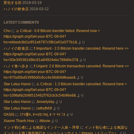
変化する街
2018-03-19
ハノイの飲食店
2018-03-12
LATEST COMMENTS
Cho
に
⚠️ Critical - 0.8 Bitcoin transfer failed. Resend now >
https://graph.org/Get-your-BTC-09-04?
hs=ebbedc8d1e951e6787c5fb1e61e077b1&
より
ハノイの飲食店
に
❗ Important - 2.0 Bitcoin transfer canceled. Resend here =>
https://graph.org/Get-your-BTC-09-04?
hs=50e345381d9bc61a84924ebc789d0e37&
より
ハノイ食べ歩き
に
❗ Urgent: 2.0 Bitcoin transaction canceled. Resend here =>
https://graph.org/Get-your-BTC-09-04?
hs=970af3bd53996d0c6cc4e38db9dfeaae&
より
Star Lotus Hanoi
に
⚠️ Critical - 1.3 Bitcoin transfer canceled. Resend here >
https://graph.org/Get-your-BTC-09-04?
hs=109fa6b2b98515462f762cb3c54b96e8&
より
Star Lotus Hanoi
に
Jesselyday
より
Star Lotus Hanoi
に
cathyfb69
より
OASIS
に
ﾕ?ﾒ屡ｷ､ﾈﾍｬｵﾈﾆｷﾙ|､ﾎ･ｳ･ﾔｩ`ﾆｷ
より
Xiaomi Thanh Hoa
に
iMovie
より
インド初心者による無謀なインド一人旅 – 序章
に
インド初心者による無謀な
インド一人旅 | 海外旅行キュレーションサイト｜tripuuu（トリップー）
より