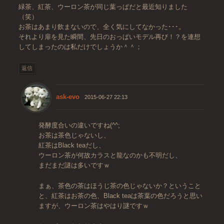
緑茶、紅茶、ウーロン茶が同じ葉っぱだと最近知りました
（笑）
お茶はあまり飲まないので、全く気にしてなかった･･･。
それより扉を見た瞬間、先日のおっぱいモデル再び！？を連想
してしまったのは私だけでしょうか＾＾；
返信
ask-evo
2015-06-27 22:13
発酵度合いの違いですね(^^;
お茶は茶色じゃないし、
紅茶はBlack teaだし、
ウーロン茶が何故カラスと龍なのかも不明だし、
まだまだ謎は多いですｗ
まぁ、茶色の茶はほうじ茶の色じゃないか？ということ
と、紅茶はお茶の色、Black teaは茶葉の色だろうと思い
ますが、ウーロン茶はやはり謎ですｗ