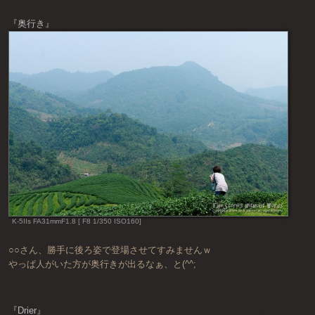
『奥行き』
K-5IIs FA31mmF1.8 [ F8 1/350 ISO160]
○○さん、勝手に後ろ姿で登場させてすみませんｗ
やっぱ人がいた方が奥行きが出るなぁ、と(^^;
『Drier』