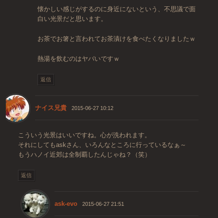
懐かしい感じがするのに身近にないという、不思議で面
白い光景だと思います。
お茶でお箸と言われてお茶漬けを食べたくなりましたｗ
熱湯を飲むのはヤバいですｗ
返信
ナイス兄貴
2015-06-27 10:12
こういう光景はいいですね。心が洗われます。
それにしてもaskさん、いろんなところに行っているなぁ～
もうハノイ近郊は全制覇したんじゃね？（笑）
返信
ask-evo
2015-06-27 21:51