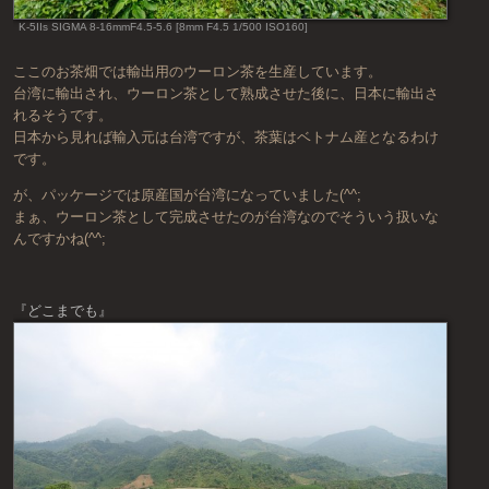
K-5IIs SIGMA 8-16mmF4.5-5.6 [8mm F4.5 1/500 ISO160]
ここのお茶畑では輸出用のウーロン茶を生産しています。
台湾に輸出され、ウーロン茶として熟成させた後に、日本に輸出さ
れるそうです。
日本から見れば輸入元は台湾ですが、茶葉はベトナム産となるわけ
です。
が、パッケージでは原産国が台湾になっていました(^^;
まぁ、ウーロン茶として完成させたのが台湾なのでそういう扱いな
んですかね(^^;
『どこまでも』