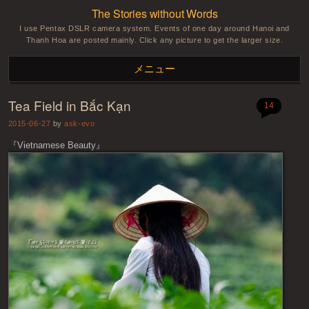
The Stories without Words
I use Pentax DSLR camera system. Events of one day around Hanoi and
Thanh Hoa are posted mainly. Click any picture to get the larger size.
メニュー
Tea Field in Bắc Kạn
コンテンツへスキップ
14
2015-06-27
by
ask-evo
『Vietnamese Beauty』