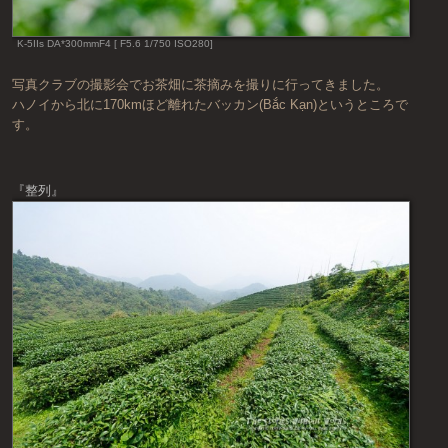
K-5IIs DA*300mmF4 [ F5.6 1/750 ISO280]
写真クラブの撮影会でお茶畑に茶摘みを撮りに行ってきました。
ハノイから北に170kmほど離れたバッカン(Bắc Kạn)というところで
す。
『整列』