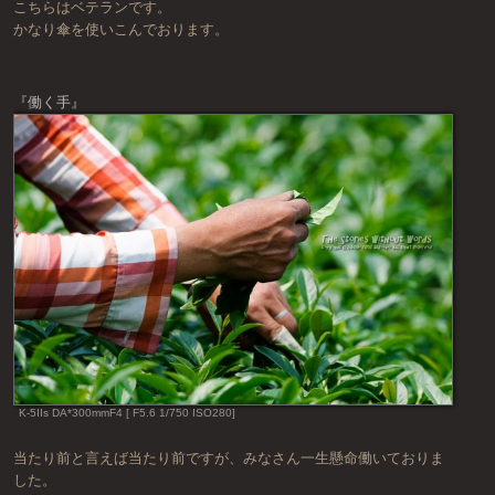
こちらはベテランです。
かなり傘を使いこんでおります。
『働く手』
K-5IIs DA*300mmF4 [ F5.6 1/750 ISO280]
当たり前と言えば当たり前ですが、みなさん一生懸命働いておりま
した。