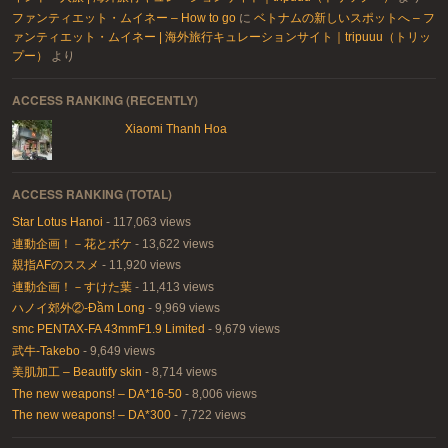
ファンティエット・ムイネー – How to go
に
ベトナムの新しいスポットへ – フ
ァンティエット・ムイネー | 海外旅行キュレーションサイト｜tripuuu（トリッ
プー）
より
ACCESS RANKING (RECENTLY)
Xiaomi Thanh Hoa
ACCESS RANKING (TOTAL)
Star Lotus Hanoi
- 117,063 views
連動企画！－花とボケ
- 13,622 views
親指AFのススメ
- 11,920 views
連動企画！－すけた葉
- 11,413 views
ハノイ郊外②-Đầm Long
- 9,969 views
smc PENTAX-FA 43mmF1.9 Limited
- 9,679 views
武牛-Takebo
- 9,649 views
美肌加工 – Beautify skin
- 8,714 views
The new weapons! – DA*16-50
- 8,006 views
The new weapons! – DA*300
- 7,722 views