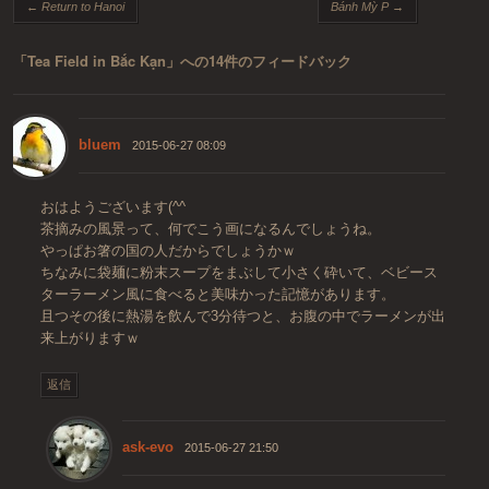
投稿ナビゲーション
←
Return to Hanoi
Bánh Mỳ P
→
「
Tea Field in Bắc Kạn
」への14件のフィードバック
bluem
2015-06-27 08:09
おはようございます(^^
茶摘みの風景って、何でこう画になるんでしょうね。
やっぱお箸の国の人だからでしょうかｗ
ちなみに袋麺に粉末スープをまぶして小さく砕いて、ベビース
ターラーメン風に食べると美味かった記憶があります。
且つその後に熱湯を飲んで3分待つと、お腹の中でラーメンが出
来上がりますｗ
返信
ask-evo
2015-06-27 21:50