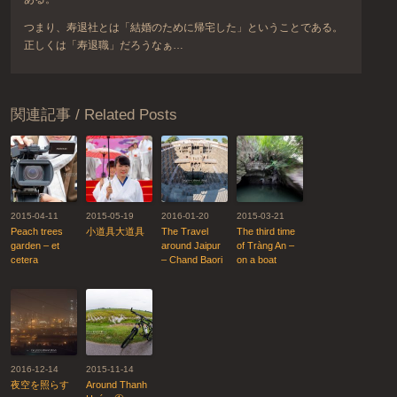
つまり、寿退社とは「結婚のために帰宅した」ということである。
正しくは「寿退職」だろうなぁ…
関連記事 / Related Posts
2015-04-11
2015-05-19
2016-01-20
2015-03-21
Peach trees
小道具大道具
The Travel
The third time
garden – et
around Jaipur
of Tràng An –
cetera
– Chand Baori
on a boat
2016-12-14
2015-11-14
夜空を照らす
Around Thanh