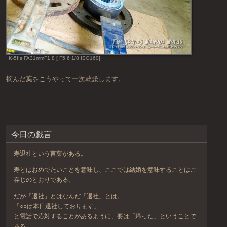
K-5IIs FA31mmF1.8 [ F5.6 1/8 ISO160]
摘んだ葉をこうやって一次乾燥します。
今日の戯言
寿退社という言葉がある。
寿とはおめでたいことを意味し、ここでは結婚を意味することはご
存じのとおりである。
だが「退社」とはなんだ「退社」とは。
「○○は本日退社しております」
と電話で応対することがあるように、要は「帰った」ということで
ある。