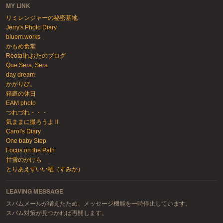
MY LINK
リミレンジャーの秘密基地
Jerry's Photo Diary
bluem.works
かもめ食堂
Reota!れおたのブログ
Que Sera, Sera
day dream
かがりび。
箱庭の休日
EAM photo
つれづれ・・・
気ままに撮ろうよⅡ
Carol's Diary
One baby Step
Focus on the Path
甘雪のかけら
とりあえずいい栖（すみか）
LEAVING MESSAGE
スパムメールが増えたため、メッセージ機能を一時停止しています。
スパム対策が見つかれば再開します。