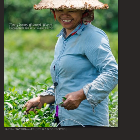
K-5IIs DA*300mmF4 [ F5.6 1/750 ISO280]