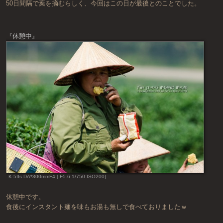
50日間隔で葉を摘むらしく、今回はこの日が最後とのことでした。
『休憩中』
K-5IIs DA*300mmF4 [ F5.6 1/750 ISO200]
休憩中です。
食後にインスタント麺を味もお湯も無しで食べておりましたｗ