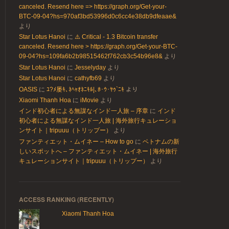
canceled. Resend here => https://graph.org/Get-your-
BTC-09-04?hs=970af3bd53996d0c6cc4e38db9dfeaae&
より
Star Lotus Hanoi
に
⚠️ Critical - 1.3 Bitcoin transfer
canceled. Resend here > https://graph.org/Get-your-BTC-
09-04?hs=109fa6b2b98515462f762cb3c54b96e8&
より
Star Lotus Hanoi
に
Jesselyday
より
Star Lotus Hanoi
に
cathyfb69
より
OASIS
に
ﾕ?ﾒ屡ｷ､ﾈﾍｬｵﾈﾆｷﾙ|､ﾎ･ｳ･ﾔｩ`ﾆｷ
より
Xiaomi Thanh Hoa
に
iMovie
より
インド初心者による無謀なインド一人旅 – 序章
に
インド
初心者による無謀なインド一人旅 | 海外旅行キュレーショ
ンサイト｜tripuuu（トリップー）
より
ファンティエット・ムイネー – How to go
に
ベトナムの新
しいスポットへ – ファンティエット・ムイネー | 海外旅行
キュレーションサイト｜tripuuu（トリップー）
より
ACCESS RANKING (RECENTLY)
Xiaomi Thanh Hoa