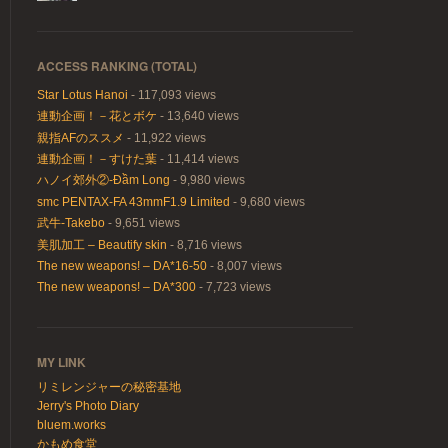
ACCESS RANKING (TOTAL)
Star Lotus Hanoi
- 117,093 views
連動企画！－花とボケ
- 13,640 views
親指AFのススメ
- 11,922 views
連動企画！－すけた葉
- 11,414 views
ハノイ郊外②-Đầm Long
- 9,980 views
smc PENTAX-FA 43mmF1.9 Limited
- 9,680 views
武牛-Takebo
- 9,651 views
美肌加工 – Beautify skin
- 8,716 views
The new weapons! – DA*16-50
- 8,007 views
The new weapons! – DA*300
- 7,723 views
MY LINK
リミレンジャーの秘密基地
Jerry's Photo Diary
bluem.works
かもめ食堂