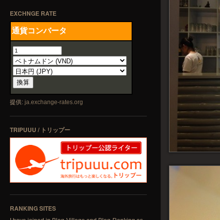
EXCHNGE RATE
提供:
ja.exchange-rates.org
TRIPUUU / トリップー
RANKING SITES