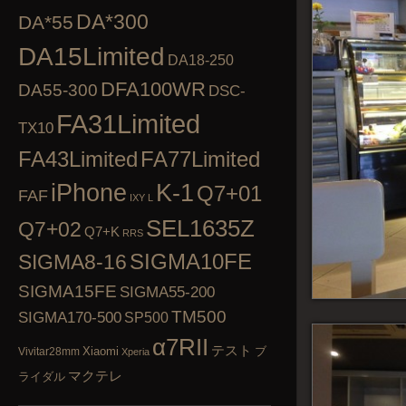
DA*300
DA*55
DA15Limited
DA18-250
DFA100WR
DA55-300
DSC-
FA31Limited
TX10
FA43Limited
FA77Limited
K-1
iPhone
Q7+01
FAF
IXY L
SEL1635Z
Q7+02
Q7+K
RRS
SIGMA10FE
SIGMA8-16
SIGMA15FE
SIGMA55-200
TM500
SIGMA170-500
SP500
α7RII
テスト
Xiaomi
ブ
Vivitar28mm
Xperia
マクテレ
ライダル