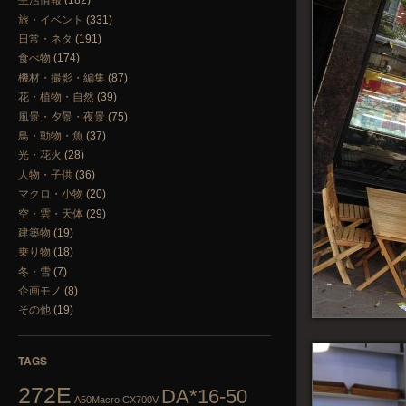
生活情報
(182)
旅・イベント
(331)
日常・ネタ
(191)
食べ物
(174)
機材・撮影・編集
(87)
花・植物・自然
(39)
風景・夕景・夜景
(75)
鳥・動物・魚
(37)
光・花火
(28)
人物・子供
(36)
マクロ・小物
(20)
空・雲・天体
(29)
建築物
(19)
乗り物
(18)
冬・雪
(7)
企画モノ
(8)
その他
(19)
TAGS
272E
DA*16-50
A50Macro
CX700V