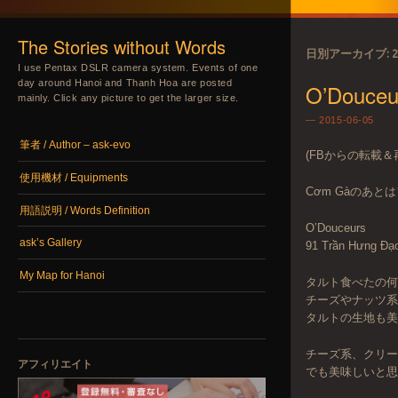
The Stories without Words
日別アーカイブ:
2
I use Pentax DSLR camera system. Events of one
day around Hanoi and Thanh Hoa are posted
O’Douceu
mainly. Click any picture to get the larger size.
2015-06-05
メニュー
コンテンツへスキップ
筆者 / Author – ask-evo
(FBからの転載＆
使用機材 / Equipments
Cơm Gàのあ
用語説明 / Words Definition
O’Douceurs
ask’s Gallery
91 Trần Hưng Đạ
My Map for Hanoi
タルト食べたの何
チーズやナッツ
タルトの生地も
チーズ系、クリ
アフィリエイト
でも美味しいと