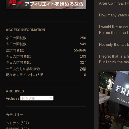
After Cơm Gà, I w
How many years ag
I would like to ea
ACCESS INFORMATION
But no there, so I
今日の閲覧数:
256
昨日の閲覧数:
549
Not only the tart 
総訪問者数:
554646
I regret that is a
今日の訪問者数:
103
But I think the ta
昨日の訪問者数:
327
一日あたりの訪問者数:
260
現在オンライン中の人数:
0
ARCHIVES
Archives
カテゴリー
ベトナム
(537)