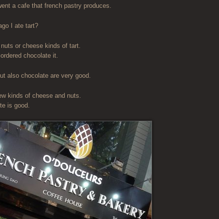
ent a cafe that french pastry produces.
o I ate tart?
t nuts or cheese kinds of tart.
 ordered chocolate it.
but also chocolate are very good.
 few kinds of cheese and nuts.
ste is good.