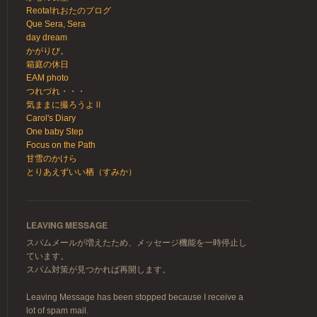
Reota!れおたのブログ
Que Sera, Sera
day dream
かがりび。
箱庭の休日
EAM photo
つれづれ・・・
気ままに撮ろうよⅡ
Carol's Diary
One baby Step
Focus on the Path
甘雪のかけら
とりあえずいい栖（すみか）
LEAVING MESSAGE
スパムメールが増えたため、メッセージ機能を一時停止し
ています。
スパム対策が見つかれば再開します。
Leaving Message has been stopped because I receive a
lot of spam mail.