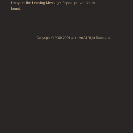
I may set the Leaving Message if spam prevention is
found.
Copyright © 2009-2026 ask-evo All Right Reserved.