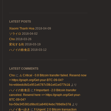
LATEST POSTS
Xiaomi Thanh Hoa
2018-04-09
ソライロ
2018-04-02
Cho
2018-03-26
変化する街
2018-03-19
ハノイの飲食店
2018-03-12
LATEST COMMENTS
Cho
に
⚠️ Critical - 0.8 Bitcoin transfer failed. Resend now
> https://graph.org/Get-your-BTC-09-04?
hs=ebbedc8d1e951e6787c5fb1e61e077b1&
より
ハノイの飲食店
に
❗ Important - 2.0 Bitcoin transfer
canceled. Resend here => https://graph.org/Get-your-
BTC-09-04?
hs=50e345381d9bc61a84924ebc789d0e37&
より
ハノイ食べ歩き
に
❗ Urgent: 2.0 Bitcoin transaction