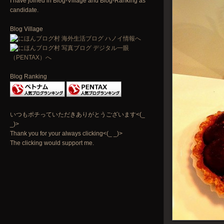
I have joined in Blog-Village and Blog-Ranking as
candidate.
Blog Village
Blog Ranking
いつもポチっていただきありがとうございます<(_
_)>
Thank you for your always clicking<(_ _)>
The clicking would support me.