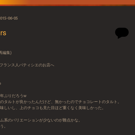
015-06-05
rs
再編集)
とはフランス人パティシエのお店へ
o
年ぶりだろうw
系のタルトが良かったんだけど、無かったのでチョコレートのタルト。
美味しいし、上のチョコも見た目ほど重くなく美味しかった。
ーム系のバリエーションが少ないのが難点かな。
思う。