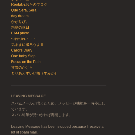
Reota!れおたのブログ
Que Sera, Sera
day dream
かがりび。
箱庭の休日
EAM photo
つれづれ・・・
気ままに撮ろうよⅡ
Carol's Diary
One baby Step
Focus on the Path
甘雪のかけら
とりあえずいい栖（すみか）
LEAVING MESSAGE
スパムメールが増えたため、メッセージ機能を一時停止し
ています。
スパム対策が見つかれば再開します。
Leaving Message has been stopped because I receive a
lot of spam mail.