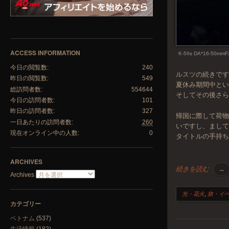
ACCESS INFORMATION
K-5IIs DA*16-50mmF
今日の閲覧数:
240
ルスツの続きで
昨日の閲覧数:
549
夏休み期間中と
総訪問者数:
554644
そしてその後さ
今日の訪問者数:
101
昨日の訪問者数:
327
帰国に際して荷
一日あたりの訪問者数:
260
いですし、まして
現在オンライン中の人数:
0
タイトルの手持ち
ARCHIVES
続きを読む
→
Archives
光・花火
,
旅・イ
カテゴリー
ベトナム
(537)