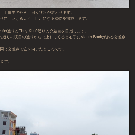
中、工事中のため、日々状況が変わります。
頼りに、いけるよう、目印になる建物を掲載します。
n Quân通りとThụy Khuê通りの交差点を目指します。
 Giấy通りの境目の通りから北上してくると右手にViettin Bankがある交差点
は同じ交差点で左を向いたところです。
ります。