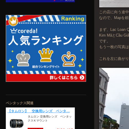
この店に向う途
なので、Mapを
まず、Lạc Loa
Kim MãとCầu
です。
もう一枚の写真
これを左に曲が
ペンタックス関連