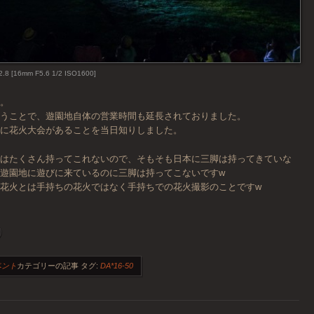
2.8 [16mm F5.6 1/2 ISO1600]
す。
いうことで、遊園地自体の営業時間も延長されておりました。
らに花火大会があることを当日知りしました。
物はたくさん持ってこれないので、そもそも日本に三脚は持ってきていな
遊園地に遊びに来ているのに三脚は持ってこないですw
花火とは手持ちの花火ではなく手持ちでの花火撮影のことですw
ベント
カテゴリーの記事
タグ:
DA*16-50