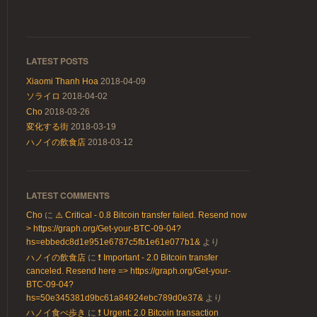
LATEST POSTS
Xiaomi Thanh Hoa
2018-04-09
ソライロ
2018-04-02
Cho
2018-03-26
変化する街
2018-03-19
ハノイの飲食店
2018-03-12
LATEST COMMENTS
Cho
に
⚠️ Critical - 0.8 Bitcoin transfer failed. Resend now
> https://graph.org/Get-your-BTC-09-04?
hs=ebbedc8d1e951e6787c5fb1e61e077b1&
より
ハノイの飲食店
に
❗ Important - 2.0 Bitcoin transfer
canceled. Resend here => https://graph.org/Get-your-
BTC-09-04?
hs=50e345381d9bc61a84924ebc789d0e37&
より
ハノイ食べ歩き
に
❗ Urgent: 2.0 Bitcoin transaction