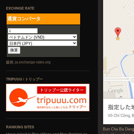
EXCHNGE RATE
提供:
ja.exchange-rates.org
TRIPUUU / トリップー
RANKING SITES
Bun Cha Ba Dan