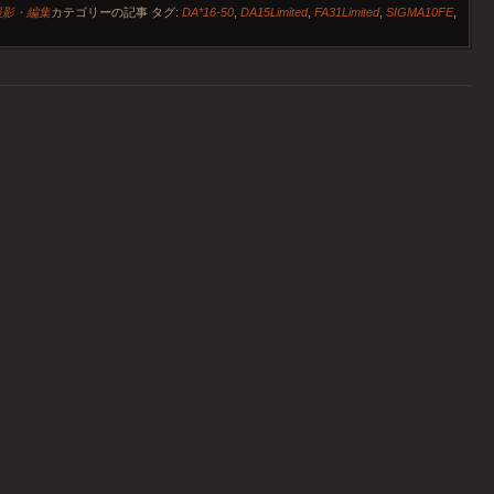
撮影・編集
カテゴリーの記事
タグ:
DA*16-50
,
DA15Limited
,
FA31Limited
,
SIGMA10FE
,
ョン