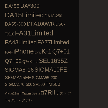
DA*300
DA*55
DA15Limited
DA18-250
DFA100WR
DA55-300
DSC-
FA31Limited
TX10
FA43Limited
FA77Limited
K-1
iPhone
Q7+01
FAF
IXY L
SEL1635Z
Q7+02
Q7+K
RRS
SIGMA10FE
SIGMA8-16
SIGMA15FE
SIGMA55-200
TM500
SIGMA170-500
SP500
α7RII
テスト
Xiaomi
ブ
Vivitar28mm
Xperia
マクテレ
ライダル