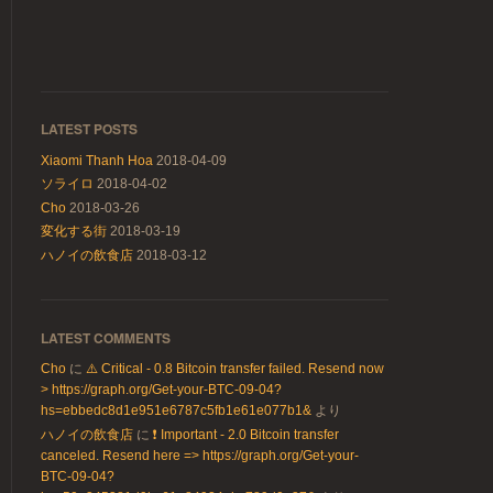
LATEST POSTS
Xiaomi Thanh Hoa
2018-04-09
ソライロ
2018-04-02
Cho
2018-03-26
変化する街
2018-03-19
ハノイの飲食店
2018-03-12
LATEST COMMENTS
Cho
に
⚠️ Critical - 0.8 Bitcoin transfer failed. Resend now
> https://graph.org/Get-your-BTC-09-04?
hs=ebbedc8d1e951e6787c5fb1e61e077b1&
より
ハノイの飲食店
に
❗ Important - 2.0 Bitcoin transfer
canceled. Resend here => https://graph.org/Get-your-
BTC-09-04?