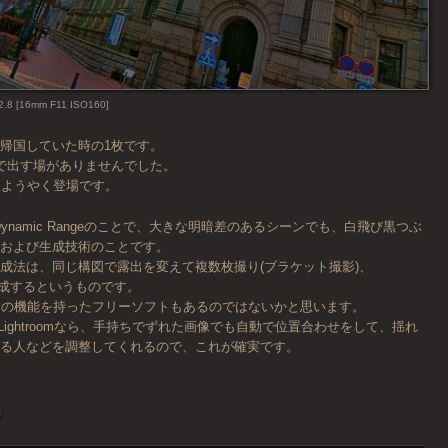
2.8 [16mm F11 ISO160]
帰国していた時の1枚です。
で出す場がありませんでした。
てようやく登場です。
h Dynamic Rangeのことで、大きな明暗差のあるシーンでも、白飛び黒つぶ
像および生成技術のことです。
成法は、同じ構図で露出を変えて複数枚撮り(ブラケット撮影)、
等で合成するというものです。
けの機能を持ったフリーソフトもあるのではないかと思います。
opやLightroomなら、手持ちでずれた画像でも自動で位置合わせをして、揺れ
いる人などを調整してくれるので、これが確実です。