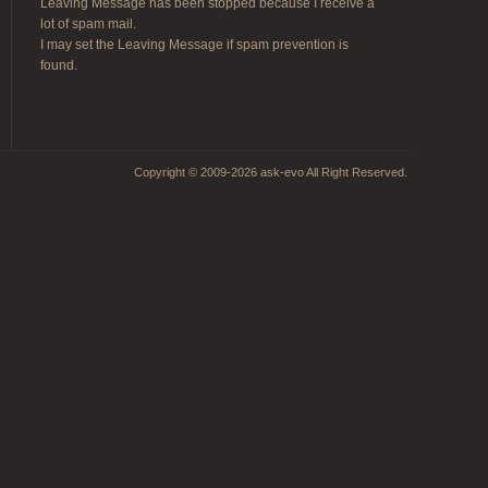
Leaving Message has been stopped because I receive a
lot of spam mail.
I may set the Leaving Message if spam prevention is
found.
Copyright © 2009-2026 ask-evo All Right Reserved.