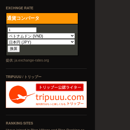
EXCHNGE RATE
提供:
ja.exchange-rates.org
TRIPUUU / トリップー
RANKING SITES