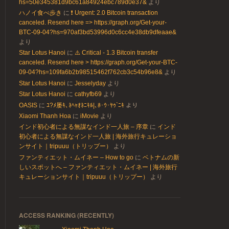
hs=50e345381d9bc61a84924ebc789d0e37&
より
ハノイ食べ歩き
に
❗ Urgent: 2.0 Bitcoin transaction
canceled. Resend here => https://graph.org/Get-your-
BTC-09-04?hs=970af3bd53996d0c6cc4e38db9dfeaae&
より
Star Lotus Hanoi
に
⚠️ Critical - 1.3 Bitcoin transfer
canceled. Resend here > https://graph.org/Get-your-BTC-
09-04?hs=109fa6b2b98515462f762cb3c54b96e8&
より
Star Lotus Hanoi
に
Jesselyday
より
Star Lotus Hanoi
に
cathyfb69
より
OASIS
に
ﾕ?ﾒ屡ｷ､ﾈﾍｬｵﾈﾆｷﾙ|､ﾎ･ｳ･ﾔｩ`ﾆｷ
より
Xiaomi Thanh Hoa
に
iMovie
より
インド初心者による無謀なインド一人旅 – 序章
に
インド
初心者による無謀なインド一人旅 | 海外旅行キュレーショ
ンサイト｜tripuuu（トリップー）
より
ファンティエット・ムイネー – How to go
に
ベトナムの新
しいスポットへ – ファンティエット・ムイネー | 海外旅行
キュレーションサイト｜tripuuu（トリップー）
より
ACCESS RANKING (RECENTLY)