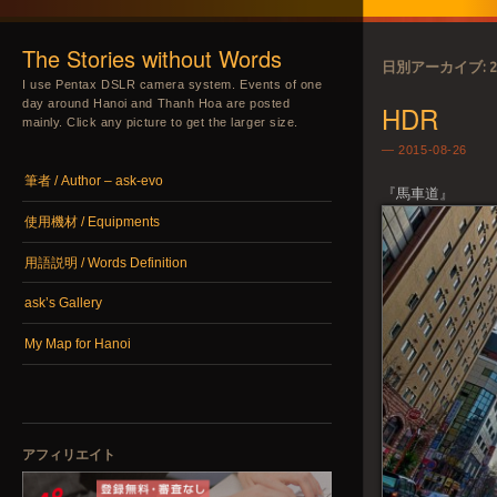
The Stories without Words
日別アーカイブ:
2
I use Pentax DSLR camera system. Events of one
day around Hanoi and Thanh Hoa are posted
HDR
mainly. Click any picture to get the larger size.
2015-08-26
メニュー
コンテンツへスキップ
筆者 / Author – ask-evo
『馬車道』
使用機材 / Equipments
用語説明 / Words Definition
ask’s Gallery
My Map for Hanoi
アフィリエイト