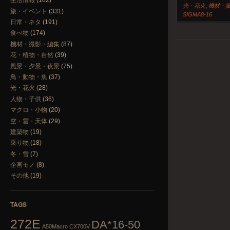
生活情報
(182)
光・花火
,
機材・
旅・イベント
(331)
SIGMA8-16
日常・ネタ
(191)
食べ物
(174)
機材・撮影・編集
(87)
花・植物・自然
(39)
投稿ナビゲーシ
風景・夕景・夜景
(75)
鳥・動物・魚
(37)
光・花火
(28)
人物・子供
(36)
マクロ・小物
(20)
空・雲・天体
(29)
建築物
(19)
乗り物
(18)
冬・雪
(7)
企画モノ
(8)
その他
(19)
TAGS
272E
DA*16-50
A50Macro
CX700V