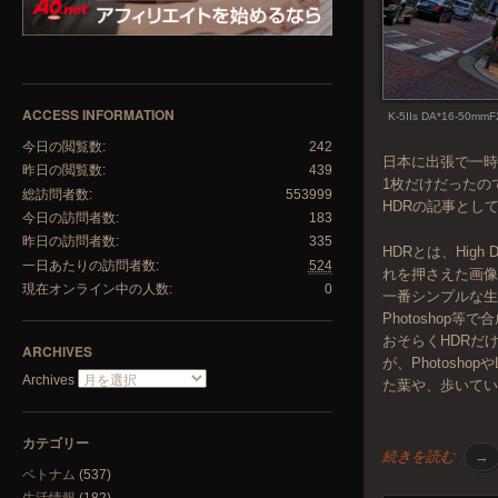
ACCESS INFORMATION
K-5IIs DA*16-50mmF
今日の閲覧数:
242
日本に出張で一時
昨日の閲覧数:
439
1枚だけだったの
総訪問者数:
553999
HDRの記事とし
今日の訪問者数:
183
昨日の訪問者数:
335
HDRとは、Hig
一日あたりの訪問者数:
524
れを押さえた画
現在オンライン中の人数:
0
一番シンプルな生
Photoshop
おそらくHDRだ
ARCHIVES
が、Photosh
Archives
た葉や、歩いて
カテゴリー
続きを読む
→
ベトナム
(537)