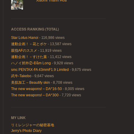
Xiaomi Thanh Hoa
ACCESS RANKING (TOTAL)
Star Lotus Hanoi
- 116,986 views
連動企画！－花とボケ
- 13,587 views
親指AFのススメ
- 11,919 views
連動企画！－すけた葉
- 11,412 views
ハノイ郊外②-Đầm Long
- 9,928 views
smc PENTAX-FA 43mmF1.9 Limited
- 9,675 views
武牛-Takebo
- 9,647 views
美肌加工 – Beautify skin
- 8,708 views
The new weapons! – DA*16-50
- 8,005 views
The new weapons! – DA*300
- 7,720 views
MY LINK
リミレンジャーの秘密基地
Jerry's Photo Diary