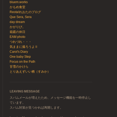
bluem.works
かもめ食堂
Reota!れおたのブログ
Que Sera, Sera
day dream
かがりび。
箱庭の休日
EAM photo
つれづれ・・・
気ままに撮ろうよⅡ
Carol's Diary
One baby Step
Focus on the Path
甘雪のかけら
とりあえずいい栖（すみか）
LEAVING MESSAGE
スパムメールが増えたため、メッセージ機能を一時停止し
ています。
スパム対策が見つかれば再開します。