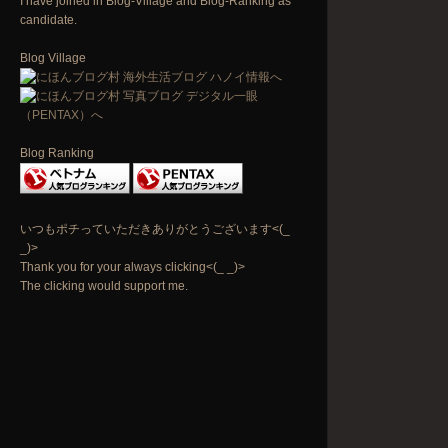
I have joined in Blog-Village and Blog-Ranking as
candidate.
Blog Village
Blog Ranking
いつもポチっていただきありがとうございます<(_
_)>
Thank you for your always clicking<(_ _)>
The clicking would support me.