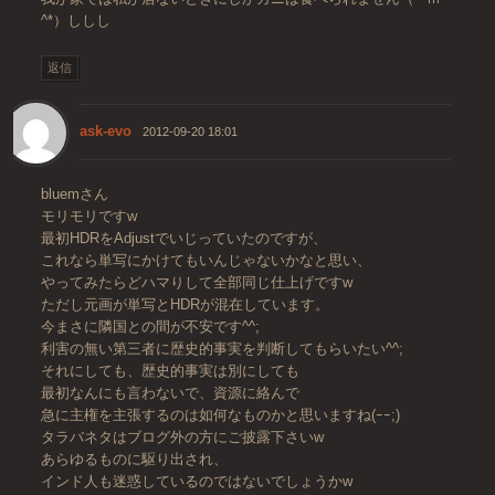
^*）ししし
返信
ask-evo
2012-09-20 18:01
bluemさん
モリモリですw
最初HDRをAdjustでいじっていたのですが、
これなら単写にかけてもいんじゃないかなと思い、
やってみたらどハマりして全部同じ仕上げですw
ただし元画が単写とHDRが混在しています。
今まさに隣国との間が不安です^^;
利害の無い第三者に歴史的事実を判断してもらいたい^^;
それにしても、歴史的事実は別にしても
最初なんにも言わないで、資源に絡んで
急に主権を主張するのは如何なものかと思いますね(ｰｰ;)
タラバネタはブログ外の方にご披露下さいw
あらゆるものに駆り出され、
インド人も迷惑しているのではないでしょうかw