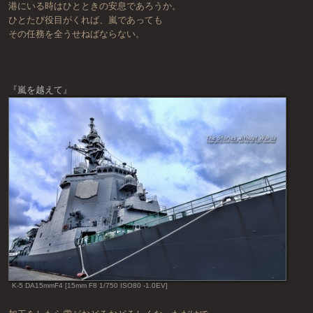
港にいる時はひとときの安息であろうか。
ひとたび役目がくれば、嵐であっても
その任務を全うせねばならない。
『嵐を越えて』
K-5 DA15mmF4 [15mm F8 1/750 ISO80 -1.0EV]