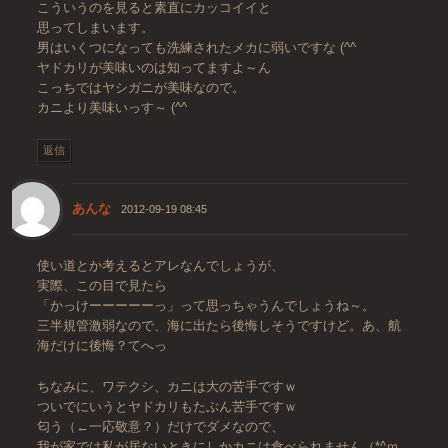
こういうのを見ると素直にカッコイイと
思ってしまいます。
男はいくつになっても洗練されたメカに弱いですな (^^
ヤドカリが美味いのは知ってますよ～ん
こっちではヤシガニが美味なので。
カニより美味いっす～ (^^
返信
あんな
2012-09-19 08:45
使い道とか考えるとアレなんでしょうが、
実際、この目で見たら
「かっけーーーーーっ」って思っちゃうんでしょうね～。
三半規管激弱なので、海に出たら後悔しそうですけど。あ、航
海だけに後悔？てへっ
ちなみに、ワテクシ、カニは大の苦手ですｗ
ついでにいうとヤドカリもたぶん苦手ですｗ
匂う（←一応敬意？）だけでダメなので、
我が家では私が居ないときにしかカニは食べられません（*^ｍ