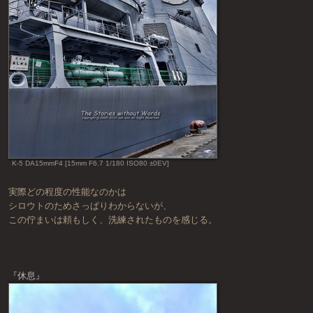
K-5 DA15mmF4 [15mm F6.7 1/180 ISO80 ±0EV]
実際どの程度の性能なのかは
シロウトのためさっぱりわからないが、
この佇まいは頼もしく、洗練されたものを感じる。
『休息』