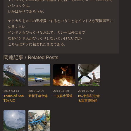
たショックは、
いかばかりであろうか。
ヤドカリをカニの王様扱いするということはインド人が英国国王に
なるくらい、
インド人もびっくりなお話で、カレー以外にまで
なぜインド人がびっくりしないといけないのか
こちらはナゾに包まれたままである。
関連記事 / Related Posts
2015-03-14
2012-12-09
2011-11-20
2015-09-02
Thành cổ Sơn
新新千歳空港
一次審査通過
B52戦勝記念館
Tây入口
＆軍事博物館