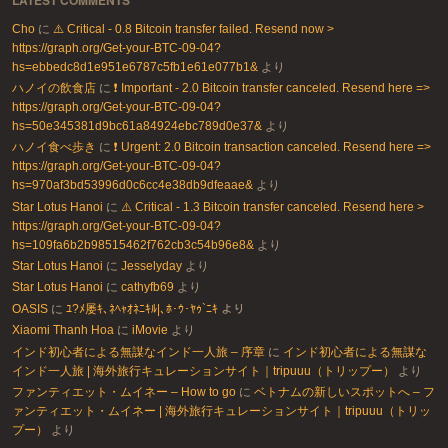
Cho
に
⚠️ Critical - 0.8 Bitcoin transfer failed. Resend now >
https://graph.org/Get-your-BTC-09-04?
hs=ebbedc8d1e951e6787c5fb1e61e077b1&
より
ハノイの飲食店
に
❗ Important - 2.0 Bitcoin transfer canceled. Resend here =>
https://graph.org/Get-your-BTC-09-04?
hs=50e345381d9bc61a84924ebc789d0e37&
より
ハノイ食べ歩き
に
❗ Urgent: 2.0 Bitcoin transaction canceled. Resend here =>
https://graph.org/Get-your-BTC-09-04?
hs=970af3bd53996d0c6cc4e38db9dfeaae&
より
Star Lotus Hanoi
に
⚠️ Critical - 1.3 Bitcoin transfer canceled. Resend here >
https://graph.org/Get-your-BTC-09-04?
hs=109fa6b2b98515462f762cb3c54b96e8&
より
Star Lotus Hanoi
に
Jesselyday
より
Star Lotus Hanoi
に
cathyfb69
より
OASIS
に
ﾕ?ﾒ屡ｷ､ﾈﾍｬｵﾈﾆｷﾙ|､ﾎ･ｳ･ﾔｩ`ﾆｷ
より
Xiaomi Thanh Hoa
に
iMovie
より
インド初心者による無謀なインド一人旅 – 序章
に
インド初心者による無謀な
インド一人旅 | 海外旅行キュレーションサイト｜tripuuu（トリップー）
より
ファンティエット・ムイネー – How to go
に
ベトナムの新しいスポットへ – フ
ァンティエット・ムイネー | 海外旅行キュレーションサイト｜tripuuu（トリッ
プー）
より