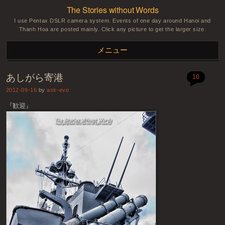
The Stories without Words
I use Pentax DSLR camera system. Events of one day around Hanoi and
Thanh Hoa are posted mainly. Click any picture to get the larger size.
メニュー
あしがら寄港
コンテンツへスキップ
10
2012-09-16
by
ask-evo
『歓迎』