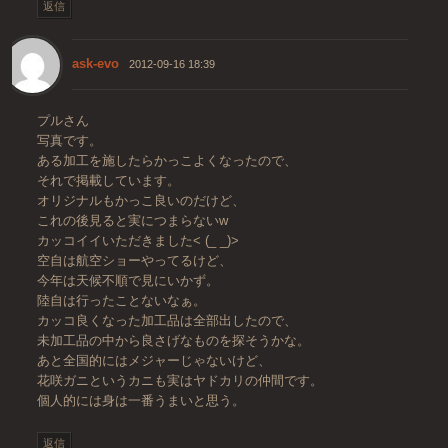
返信
ask-evo
2012-09-16 18:39
プルさん
写真です。
ある加工を施したらかっこよくなったので、
それで掲載しています。
オリジナルもかっこ良いのだけど、
これの後見ると実につまらないw
カッコイイいただきました< (_ _)>
空自は航空ショーやってるけど、
今年は天候不順で見にいかず。
陸自は行ったことないなぁ。
カッコ良くなった加工品は全部出したので、
未加工品の中から良さげなものを探そうかな。
あと全国的にはメジャーじゃないけど、
花咲ガニというカニも実はヤドカリの仲間です。
個人的には身は一番うまいと思う。
返信