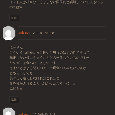
インド人は相当びっくりしない国民だと誤解している人もいる
のではw
返信
ask-evo
2012-09-20 18:06
にーさん
こういうものをかっこ良いと思うのは男の性ですね^^;
暴走しない様にうまくこんとろーるしたいものですw
ヤシガニは食べたことないです。
うまいとはよく聞くので、一度食べてみたいですが。
どちらにしても
美味しく進化しなければこれほど
命を脅かされることは無かっただろうに…w
エビもw
返信
ask-evo
2012-09-20 18:12