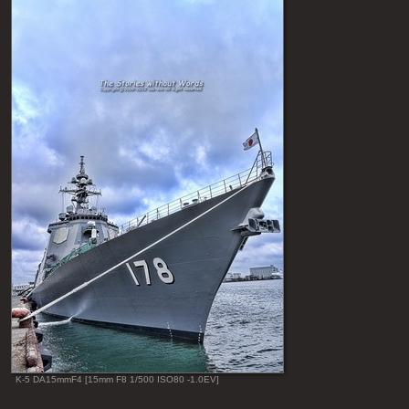
K-5 DA15mmF4 [15mm F8 1/500 ISO80 -1.0EV]