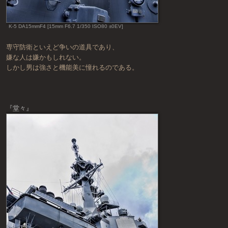
K-5 DA15mmF4 [15mm F6.7 1/350 ISO80 ±0EV]
専守防衛といえど争いの道具であり、
嫌な人は嫌かもしれない。
しかし男は強さと機能美に憧れるのである。
『堂々』