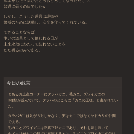
加工をしたら雲がおどろおどろしくなっただけで、
普通に曇りの日でしたw
しかし、こうした道具は護衛や
警戒のために活動し、安全を守ってくれている。
できることならば
争いの道具として使われる日が
未来永劫にわたって訪れないことを
ただ祈るのみである。
今日の戯言
とあるお土産コーナーにタラバガニ、毛ガニ、ズワイガニの
3種類が並んでいて、タラバのところに「カニの王様」と書かれてい
た。
タラバガニは足が３対しかなく、実はカニではなくヤドカリの仲間
である。
毛ガニとズワイガニは正真正銘カニであり、それを差し置いて
ヤドカリがカニの頂点に君臨するとは、毛ガニとズワイガニの受け