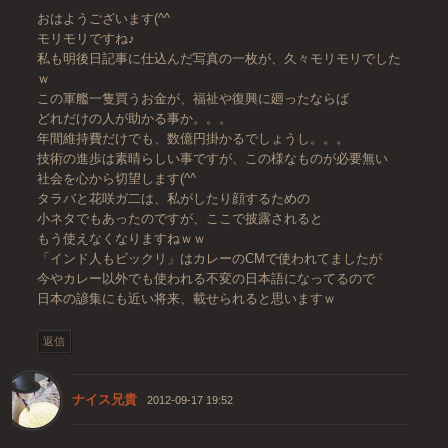
おはようございます(^^
モリモリですね♪
私も明後日記事に仕込んだ写真の一枚が、久々モリモリでした
ｗ
この軍艦一隻買うお金が、福祉や復興に廻ったならば
どれだけの人が助かる事か。。。
年間維持費だけでも、数億円掛かるでしょうし。。。
技術の進歩は素晴らしい事ですが、この様なものが必要無い
社会を心から切望します(^^
タラバと花咲ガ二は、私がしたり顔するための
小ネタでもあったのですが、ここで披露されると
もう使えなくなりますねｗｗ
「インド人もビックリ」はカレーのCMで使われてましたが
今やカレー以外でも使われる不変の日本語になってるので
日本の諺集にも近い将来、載せられると思いますｗ
返信
ナイス兄貴
2012-09-17 19:52