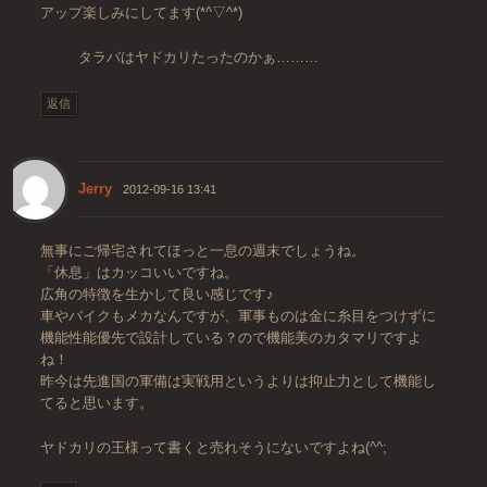
アップ楽しみにしてます(*^▽^*)
タラバはヤドカリたったのかぁ………
返信
Jerry
2012-09-16 13:41
無事にご帰宅されてほっと一息の週末でしょうね。
「休息」はカッコいいですね。
広角の特徴を生かして良い感じです♪
車やバイクもメカなんですが、軍事ものは金に糸目をつけずに
機能性能優先で設計している？ので機能美のカタマリですよ
ね！
昨今は先進国の軍備は実戦用というよりは抑止力として機能し
てると思います。
ヤドカリの王様って書くと売れそうにないですよね(^^;