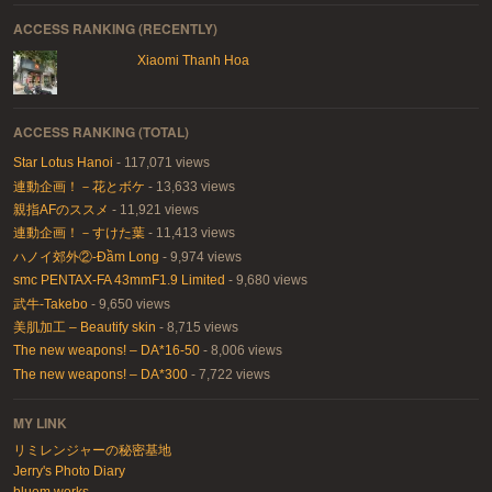
ACCESS RANKING (RECENTLY)
Xiaomi Thanh Hoa
ACCESS RANKING (TOTAL)
Star Lotus Hanoi
- 117,071 views
連動企画！－花とボケ
- 13,633 views
親指AFのススメ
- 11,921 views
連動企画！－すけた葉
- 11,413 views
ハノイ郊外②-Đầm Long
- 9,974 views
smc PENTAX-FA 43mmF1.9 Limited
- 9,680 views
武牛-Takebo
- 9,650 views
美肌加工 – Beautify skin
- 8,715 views
The new weapons! – DA*16-50
- 8,006 views
The new weapons! – DA*300
- 7,722 views
MY LINK
リミレンジャーの秘密基地
Jerry's Photo Diary
bluem.works