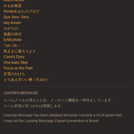
かもめ食堂
Reota!れおたのブログ
Que Sera, Sera
day dream
かがりび。
箱庭の休日
EAM photo
つれづれ・・・
気ままに撮ろうよⅡ
Carol's Diary
One baby Step
Focus on the Path
甘雪のかけら
とりあえずいい栖（すみか）
LEAVING MESSAGE
スパムメールが増えたため、メッセージ機能を一時停止しています。
スパム対策が見つかれば再開します。
Leaving Message has been stopped because I receive a lot of spam mail.
I may set the Leaving Message if spam prevention is found.