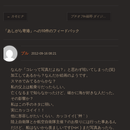
投稿ナビゲーション
←
カモヒナ
プチオフin福岡-ダイジェスト
→
「
あしがら寄港
」への10件のフィードバック
プル
2012-09-16 08:21
なんか『コレって写真だよね？』と思わず呟いてしまった(笑)
加工してあるから？なんだか絵画のようです。
スマホでみてるからかな？
私の父上は船乗りだったらしい。
亡くなるまで知らなかったけど、確かに海が好きな人だった。
その影響か？
私はこの手のネタに弱い。
実にカッコイイ！！
他に形容しがたいくらい、カッコイイ( ´艸｀）
陸上自衛隊とか航空自衛隊主催？のお祭りには行った事あるん
だけど、船はないから羨ましいです(>o< ) まだ写真あったら、