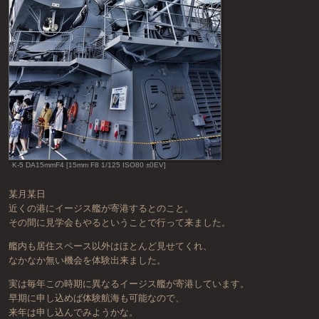
K-5 DA15mmF4 [15mm F8 1/125 ISO80 ±0EV]
某月某日
近くの港にイージス艦が寄港するとのこと。
その間に見学会もやるということで行って来ました。
艦内も居住スペース以外はほとんど見せてくれ、
なかなか無い機会を体験出来ました。
実は毎年この時期に異なるイージス艦が寄港しています。
早期に申し込めば体験航海も可能なので、
来年は申し込んでみようかな。