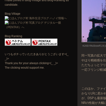
I have joined in Blog-Village and Blog-Ranking as
candidate.
Blog Village
Blog Ranking
K20D FA43mmF1.9 [
いつもポチっていただきありがとうございます<(_
同一写真の拡大
_)>
やはり精細感を出
Thank you for your always clicking<(_ _)>
ただちょっとフリ
The clicking would support me.
一応フリンジ軽
このほか、ファ
かなりLRに惹か
が、DSPも最新
NRの性能が大幅