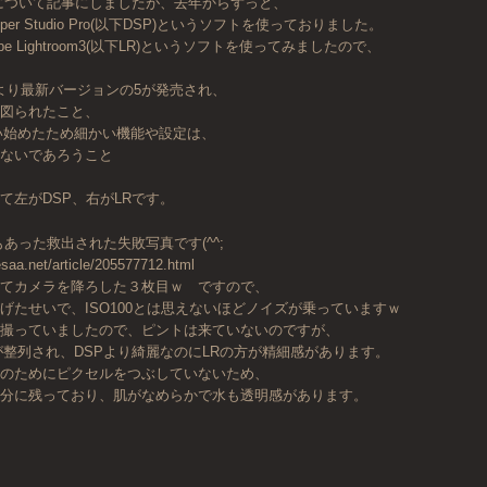
について記事にしましたが、去年からずっと、
veloper Studio Pro(以下DSP)というソフトを使っておりました。
e Lightroom3(以下LR)というソフトを使ってみましたので、
/4より最新バージョンの5が発売され、
が図られたこと、
い始めたため細かい機能や設定は、
いないであろうこと
。
て左がDSP、右がLRです。
あった救出された失敗写真です(^^;
esaa.net/article/205577712.html
れてカメラを降ろした３枚目ｗ ですので、
げたせいで、ISO100とは思えないほどノイズが乗っていますｗ
で撮っていましたので、ピントは来ていないのですが、
が整列され、DSPより綺麗なのにLRの方が精細感があります。
去のためにピクセルをつぶしていないため、
十分に残っており、肌がなめらかで水も透明感があります。