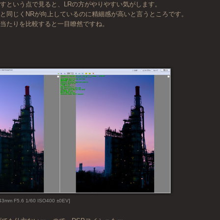
すという点で見ると、LRの方がやりやすい気がします。
と同じくNRが向上しているのに精細感が高いと言うところです。
の当たりを比較すると一目瞭然ですね。
43mm F5.6 1/60 ISO400 ±0EV]