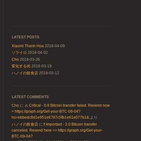
LATEST POSTS
Xiaomi Thanh Hoa
2018-04-09
ソライロ
2018-04-02
Cho
2018-03-26
変化する街
2018-03-19
ハノイの飲食店
2018-03-12
LATEST COMMENTS
Cho
に
⚠️ Critical - 0.8 Bitcoin transfer failed. Resend now
> https://graph.org/Get-your-BTC-09-04?
hs=ebbedc8d1e951e6787c5fb1e61e077b1&
より
ハノイの飲食店
に
❗ Important - 2.0 Bitcoin transfer
canceled. Resend here => https://graph.org/Get-your-
BTC-09-04?