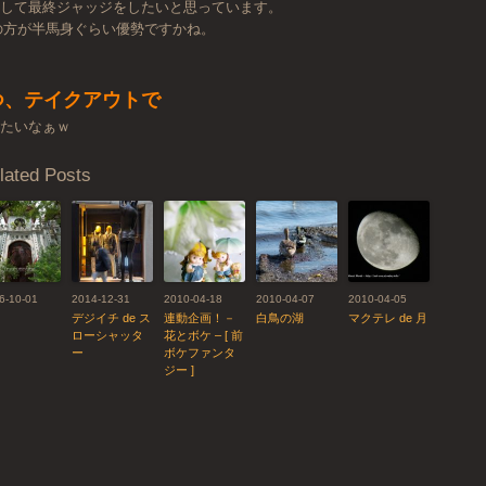
較して最終ジャッジをしたいと思っています。
の方が半馬身ぐらい優勢ですかね。
つ、テイクアウトで
みたいなぁｗ
ted Posts
6-10-01
2014-12-31
2010-04-18
2010-04-07
2010-04-05
デジイチ de ス
連動企画！－
白鳥の湖
マクテレ de 月
ローシャッタ
花とボケ – [ 前
ー
ボケファンタ
ジー ]