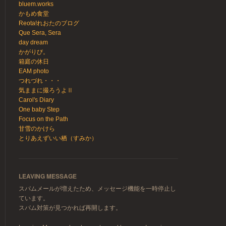
bluem.works
かもめ食堂
Reota!れおたのブログ
Que Sera, Sera
day dream
かがりび。
箱庭の休日
EAM photo
つれづれ・・・
気ままに撮ろうよⅡ
Carol's Diary
One baby Step
Focus on the Path
甘雪のかけら
とりあえずいい栖（すみか）
LEAVING MESSAGE
スパムメールが増えたため、メッセージ機能を一時停止し
ています。
スパム対策が見つかれば再開します。