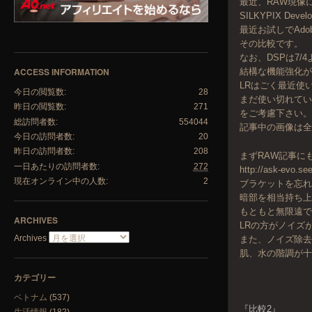
最近、RAW現像
SILKYPIX De
最近お試しでAdob
その比較です。
なお、DSPは7
ACCESS INFORMATION
結構な機能強化
LRはごく最近使
今日の閲覧数:
28
まだ使い切れて
昨日の閲覧数:
271
をご考慮下さい
総訪問者数:
554044
記事中の画像は全
今日の訪問者数:
20
昨日の訪問者数:
208
まずRAW記事にも
一日あたりの訪問者数:
272
http://ask-evo.se
現在オンライン中の人数:
2
ブラケットを忘
暗部を相当持ち上
もともと無限遠
ARCHIVES
LRの方がノイズ
Archives
また、ノイズ除
肌、水の階調が
カテゴリー
ベトナム
(537)
『比較2』