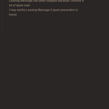
Leaving Message has been stopped because I receive a
lot of spam mail.
I may set the Leaving Message if spam prevention is
found.