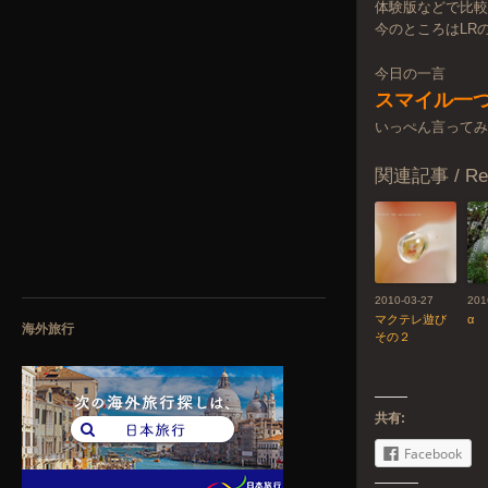
体験版などで比
今のところはLR
今日の一言
スマイル一
いっぺん言って
関連記事 / Rela
2010-03-27
201
マクテレ遊び
α
海外旅行
その２
共有:
Facebook