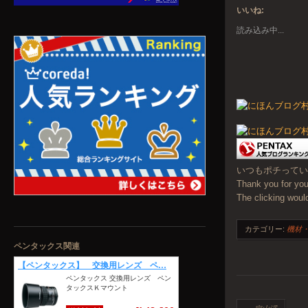
いいね:
読み込み中...
いつもポチっていた
Thank you for you
The clicking woul
カテゴリー:
機材
ペンタックス関連
投稿ナビゲーシ