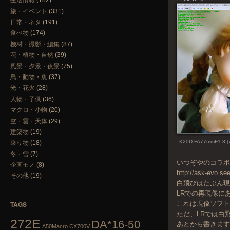
生活情報
(182)
旅・イベント
(331)
日常・ネタ
(191)
食べ物
(174)
機材・撮影・編集
(87)
花・植物・自然
(39)
風景・夕景・夜景
(75)
鳥・動物・魚
(37)
光・花火
(28)
人物・子供
(36)
マクロ・小物
(20)
空・雲・天体
(29)
建築物
(19)
K20D FA77mmF1.8 [
乗り物
(18)
冬・雪
(7)
いつぞやのコラ
企画モノ
(8)
http://ask-evo.se
その他
(19)
白飛びはたぶん
LRでの再現像に
これは現像ソフトの
TAGS
ただ、LRでは白
272E
DA*16-50
あとから書きます
A50Macro
CX700V