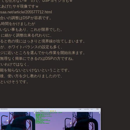
げても仕方ないｗ ので、DSPヨイショもｗ
にあげたサギ現像ですｗ
esaa.net/article/205577712.html
合いの調整はDSPが容易です。
倍も時間をかけましたが
ていない事もあり、これが限界でした。
とに細かく調整出来る代わりに、
えると色の境にはっきりと境界線が出てしまいます。
方が、ホワイトバランスの設定も多く、
ージに近いところを選んでから作業を開始出来ます。
無理なく簡単にできるのはDSPの方ですね。
ないわけではなく、
機能を知らないといけないということです。
の後、使い方を少し教わりましたので、
っといけそうです。