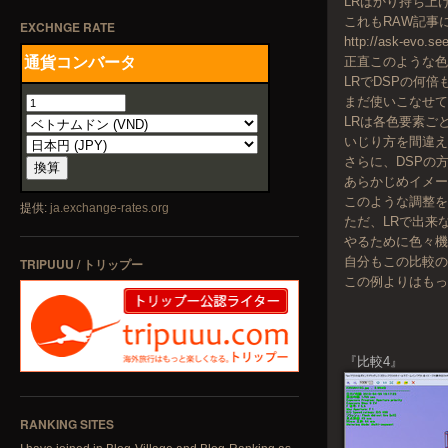
LRばかり持ち上
これもRAW記事
EXCHNGE RATE
http://ask-evo.se
正直このような色
LRでDSPの何
まだ使いこなせ
LRは各色要素ご
いじり方を間違
さらに、DSPの
あらかじめイメ
このような調整を
提供:
ja.exchange-rates.org
ただ、LRで出来
やるために色々
自分もこの比較
TRIPUUU / トリップー
この例よりはも
『比較4』
RANKING SITES