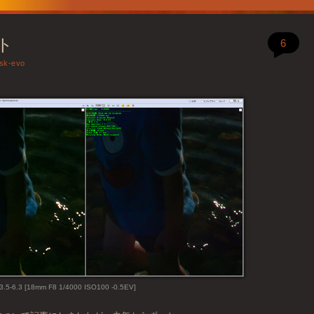
ト
6
sk-evo
5-6.3 [18mm F8 1/4000 ISO100 -0.5EV]