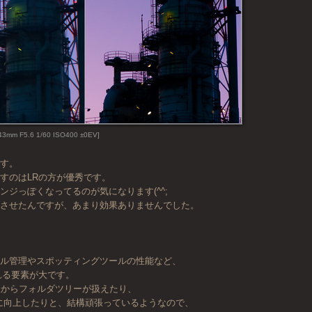
43mm F5.6 1/60 ISO400 ±0EV]
です。
すのはLRの方が優秀です。
ンジっぽくなってるのが気になります(^^;
減させたんですが、あまり効果ありませんでした。
イル管理やスポッティングツールの性能など、
れる要素が大です。
版からフォルダツリーが扱えたり、
に向上したりと、結構頑張っているようなので、