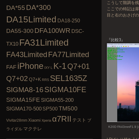
こうして階調を残
DA*300
DA*55
ここでの特記は扉
目と右のおさげ
DA15Limited
DA18-250
DFA100WR
DA55-300
DSC-
FA31Limited
『比較3』
TX10
FA43Limited
FA77Limited
K-1
iPhone
Q7+01
FAF
IXY L
SEL1635Z
Q7+02
Q7+K
RRS
SIGMA10FE
SIGMA8-16
SIGMA15FE
SIGMA55-200
TM500
SIGMA170-500
SP500
α7RII
テスト
Xiaomi
ブ
Vivitar28mm
Xperia
K20D FA43mmF1.9 [
マクテレ
ライダル