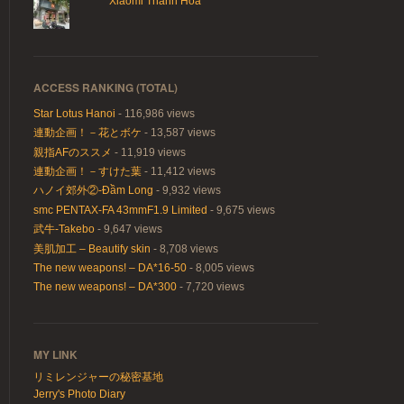
Xiaomi Thanh Hoa
ACCESS RANKING (TOTAL)
Star Lotus Hanoi
- 116,986 views
連動企画！－花とボケ
- 13,587 views
親指AFのススメ
- 11,919 views
連動企画！－すけた葉
- 11,412 views
ハノイ郊外②-Đầm Long
- 9,932 views
smc PENTAX-FA 43mmF1.9 Limited
- 9,675 views
武牛-Takebo
- 9,647 views
美肌加工 – Beautify skin
- 8,708 views
The new weapons! – DA*16-50
- 8,005 views
The new weapons! – DA*300
- 7,720 views
MY LINK
リミレンジャーの秘密基地
Jerry's Photo Diary