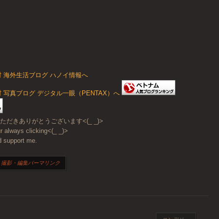
だきありがとうございます<(_ _)>
r always clicking<(_ _)>
d support me.
・撮影・編集
パーマリンク
ョン