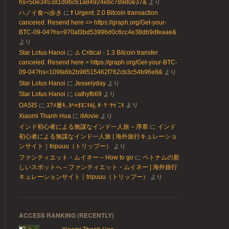
hs=50e345381d9bc61a84924ebc789d0e37&
より
ハノイ食べ歩き
に
❗ Urgent: 2.0 Bitcoin transaction
canceled. Resend here => https://graph.org/Get-your-
BTC-09-04?hs=970af3bd53996d0c6cc4e38db9dfeaae&
より
Star Lotus Hanoi
に
⚠️ Critical - 1.3 Bitcoin transfer
canceled. Resend here > https://graph.org/Get-your-BTC-
09-04?hs=109fa6b2b98515462f762cb3c54b96e8&
より
Star Lotus Hanoi
に
Jesselyday
より
Star Lotus Hanoi
に
cathyfb69
より
OASIS
に
ﾕ?ﾒ屡ｷ､ﾈﾍｬｵﾈﾆｷﾙ|､ﾎ･ｳ･ﾔｩ`ﾆｷ
より
Xiaomi Thanh Hoa
に
iMovie
より
インド初心者による無謀なインド一人旅 – 序章
に
インド
初心者による無謀なインド一人旅 | 海外旅行キュレーショ
ンサイト｜tripuuu（トリップー）
より
ファンティエット・ムイネー – How to go
に
ベトナムの新
しいスポットへ – ファンティエット・ムイネー | 海外旅行
キュレーションサイト｜tripuuu（トリップー）
より
ACCESS RANKING (RECENTLY)