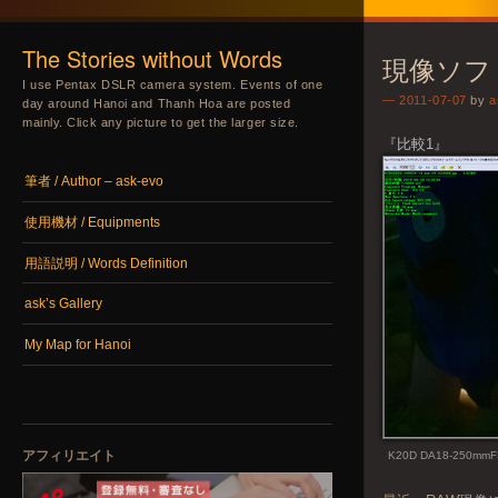
The Stories without Words
現像ソフ
I use Pentax DSLR camera system. Events of one
2011-07-07
by
a
day around Hanoi and Thanh Hoa are posted
mainly. Click any picture to get the larger size.
『比較1』
メニュー
コンテンツへスキップ
筆者 / Author – ask-evo
使用機材 / Equipments
用語説明 / Words Definition
ask’s Gallery
My Map for Hanoi
アフィリエイト
K20D DA18-250mmF3.