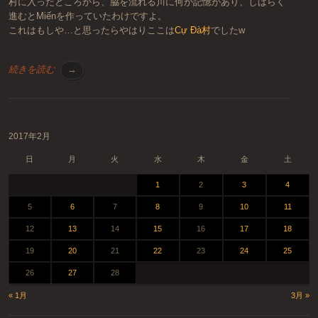
村に入ったところから、脇を流れる川に何か記憶があり、しばらく
進むとMiếnを作っていたわけですよ。
これはもしや…と思ったらやはりここは
Cự Đà村
でしたw
続きを読む
→
投稿ナビゲーション
2017年2月
日
月
火
水
木
金
土
1
2
3
4
5
6
7
8
9
10
11
12
13
14
15
16
17
18
19
20
21
22
23
24
25
26
27
28
« 1月
3月 »