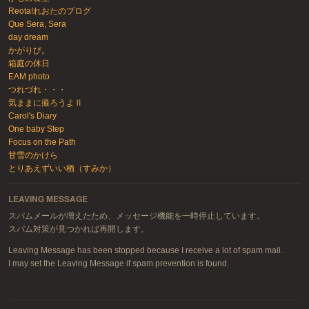
Reota!れおたのブログ
Que Sera, Sera
day dream
かがりび。
箱庭の休日
EAM photo
つれづれ・・・
気ままに撮ろうよⅡ
Carol's Diary
One baby Step
Focus on the Path
甘雪のかけら
とりあえずいい栖（すみか）
LEAVING MESSAGE
スパムメールが増えたため、メッセージ機能を一時停止しています。
スパム対策が見つかれば再開します。
Leaving Message has been stopped because I receive a lot of spam mail.
I may set the Leaving Message if spam prevention is found.