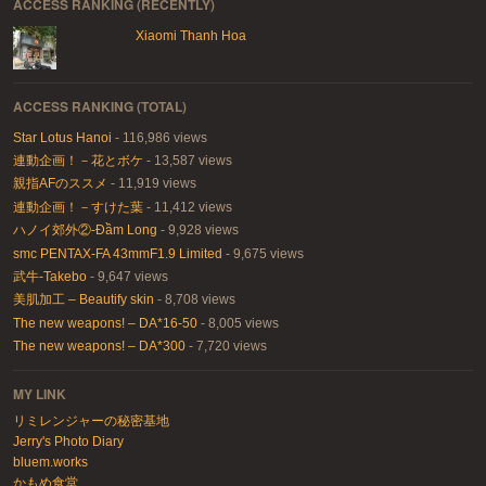
ACCESS RANKING (RECENTLY)
Xiaomi Thanh Hoa
ACCESS RANKING (TOTAL)
Star Lotus Hanoi
- 116,986 views
連動企画！－花とボケ
- 13,587 views
親指AFのススメ
- 11,919 views
連動企画！－すけた葉
- 11,412 views
ハノイ郊外②-Đầm Long
- 9,928 views
smc PENTAX-FA 43mmF1.9 Limited
- 9,675 views
武牛-Takebo
- 9,647 views
美肌加工 – Beautify skin
- 8,708 views
The new weapons! – DA*16-50
- 8,005 views
The new weapons! – DA*300
- 7,720 views
MY LINK
リミレンジャーの秘密基地
Jerry's Photo Diary
bluem.works
かもめ食堂