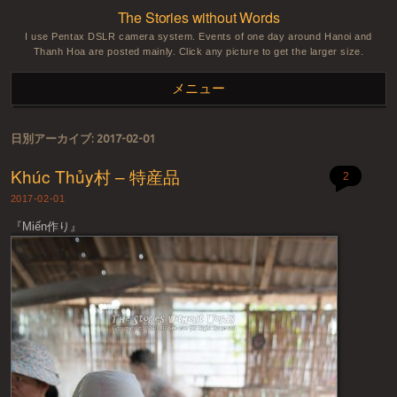
The Stories without Words
I use Pentax DSLR camera system. Events of one day around Hanoi and
Thanh Hoa are posted mainly. Click any picture to get the larger size.
メニュー
コンテンツへスキップ
日別アーカイブ:
2017-02-01
Khúc Thủy村 – 特産品
2
2017-02-01
『Miến作り』