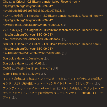
Cho
に
⚠️ Critical - 0.8 Bitcoin transfer failed. Resend now >
https://graph.org/Get-your-BTC-09-04?
hs=ebbedc8d1e951e6787c5fb1e61e077b1&
より
ハノイの飲食店
に
❗ Important - 2.0 Bitcoin transfer canceled. Resend here =>
https://graph.org/Get-your-BTC-09-04?
hs=50e345381d9bc61a84924ebc789d0e37&
より
ハノイ食べ歩き
に
❗ Urgent: 2.0 Bitcoin transaction canceled. Resend here =>
https://graph.org/Get-your-BTC-09-04?
hs=970af3bd53996d0c6cc4e38db9dfeaae&
より
Star Lotus Hanoi
に
⚠️ Critical - 1.3 Bitcoin transfer canceled. Resend here >
https://graph.org/Get-your-BTC-09-04?
hs=109fa6b2b98515462f762cb3c54b96e8&
より
Star Lotus Hanoi
に
Jesselyday
より
Star Lotus Hanoi
に
cathyfb69
より
OASIS
に
ﾕ?ﾒ屡ｷ､ﾈﾍｬｵﾈﾆｷﾙ|､ﾎ･ｳ･ﾔｩ`ﾆｷ
より
Xiaomi Thanh Hoa
に
iMovie
より
インド初心者による無謀なインド一人旅 – 序章
に
インド初心者による無謀な
インド一人旅 | 海外旅行キュレーションサイト｜tripuuu（トリップー）
より
ファンティエット・ムイネー – How to go
に
ベトナムの新しいスポットへ – フ
ァンティエット・ムイネー | 海外旅行キュレーションサイト｜tripuuu（トリッ
プー）
より