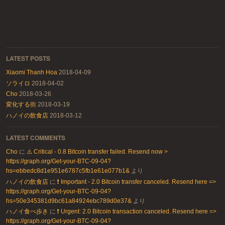
LATEST POSTS
Xiaomi Thanh Hoa
2018-04-09
ソライロ
2018-04-02
Cho
2018-03-26
変化する街
2018-03-19
ハノイの飲食店
2018-03-12
LATEST COMMENTS
Cho
に
⚠️ Critical - 0.8 Bitcoin transfer failed. Resend now >
https://graph.org/Get-your-BTC-09-04?
hs=ebbedc8d1e951e6787c5fb1e61e077b1&
より
ハノイの飲食店
に
❗ Important - 2.0 Bitcoin transfer canceled. Resend here =>
https://graph.org/Get-your-BTC-09-04?
hs=50e345381d9bc61a84924ebc789d0e37&
より
ハノイ食べ歩き
に
❗ Urgent: 2.0 Bitcoin transaction canceled. Resend here =>
https://graph.org/Get-your-BTC-09-04?