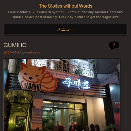
The Stories without Words
I use Pentax DSLR camera system. Events of one day around Hanoi and
Thanh Hoa are posted mainly. Click any picture to get the larger size.
メニュー
GUMIHO
コンテンツへスキップ
2
2017-04-17
by
ask-evo