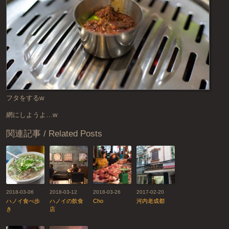
フタをするw
網にしようよ…w
関連記事 / Related Posts
2018-03-06
2018-03-12
2018-03-26
2017-02-20
ハノイ食べ歩
ハノイの飲食
Cho
河内老成都
き
店