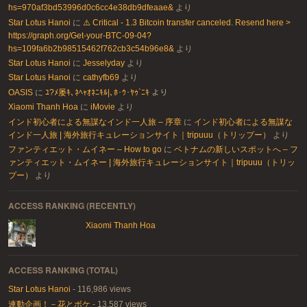
hs=970af3bd53996d0c6cc4e38db9dfeaae&
より
Star Lotus Hanoi
に
⚠️ Critical - 1.3 Bitcoin transfer canceled. Resend here >
https://graph.org/Get-your-BTC-09-04?
hs=109fa6b2b98515462f762cb3c54b96e8&
より
Star Lotus Hanoi
に
Jesselyday
より
Star Lotus Hanoi
に
cathyfb69
より
OASIS
に
ﾕ?ﾒ屡ｷ､ﾈﾍｬｵﾈﾆｷﾙ|､ﾎ･ｳ･ﾔｩ`ﾆｷ
より
Xiaomi Thanh Hoa
に
iMovie
より
インド初心者による無謀なインド一人旅 – 序章
に
インド初心者による無謀な
インド一人旅 | 海外旅行キュレーションサイト｜tripuuu（トリップー）
より
ファンティエット・ムイネー – How to go
に
ベトナムの新しいスポットへ – フ
ァンティエット・ムイネー | 海外旅行キュレーションサイト｜tripuuu（トリッ
プー）
より
ACCESS RANKING (RECENTLY)
Xiaomi Thanh Hoa
ACCESS RANKING (TOTAL)
Star Lotus Hanoi
- 116,986 views
連動企画！－花とボケ
- 13,587 views