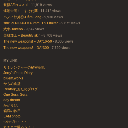
親指AFのススメ
- 11,919 views
連動企画！－すけた葉
- 11,412 views
ハノイ郊外②-Đầm Long
- 9,930 views
smc PENTAX-FA 43mmF1.9 Limited
- 9,675 views
武牛-Takebo
- 9,647 views
美肌加工 – Beautify skin
- 8,708 views
The new weapons! – DA*16-50
- 8,005 views
The new weapons! – DA*300
- 7,720 views
MY LINK
リミレンジャーの秘密基地
Jerry's Photo Diary
bluem.works
かもめ食堂
Reota!れおたのブログ
Que Sera, Sera
day dream
かがりび。
箱庭の休日
EAM photo
つれづれ・・・
気ままに撮ろうよⅡ