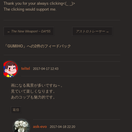
Thank you for your always clicking<(_ _)>
The clicking would support me.
投稿ナビゲーション
←
The New Weapon! – DA*55
アストロトレーサー
→
「
GUMIHO
」への2件のフィードバック
teltel
2017-04-17 12:43
画になる風景が多いですね～。
見ていて楽しくなります。
あのコップも魅力的です。
返信
ask-evo
2017-04-18 22:20