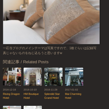
一応当ブログのメインテーマは写真ですので、1枚ぐらいは記録写
真じゃないものをねじ込もうと思いますw
関連記事 / Related Posts
2016-12-16
2016-10-10
2016-11-28
2017-01-02
Rising Dragon
HM Boutique
Splendid Star
Mai Charming
Hotel
Hotel
Grand Hotel
Hotel