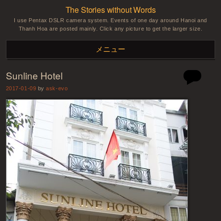
The Stories without Words
I use Pentax DSLR camera system. Events of one day around Hanoi and
Thanh Hoa are posted mainly. Click any picture to get the larger size.
メニュー
Sunline Hotel
コンテンツへスキップ
2017-01-09
by
ask-evo