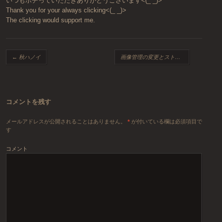
いつもポチっていただきありがとうございます<(_ _)>
Thank you for your always clicking<(_ _)>
The clicking would support me.
投稿ナビゲーション
←
秋ハノイ
画像管理の変更とストレージの節約
→
コメントを残す
メールアドレスが公開されることはありません。
*
が付いている欄は必須項目で
す
コメント