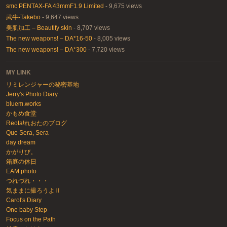
smc PENTAX-FA 43mmF1.9 Limited
- 9,675 views
武牛-Takebo
- 9,647 views
美肌加工 – Beautify skin
- 8,707 views
The new weapons! – DA*16-50
- 8,005 views
The new weapons! – DA*300
- 7,720 views
MY LINK
リミレンジャーの秘密基地
Jerry's Photo Diary
bluem.works
かもめ食堂
Reota!れおたのブログ
Que Sera, Sera
day dream
かがりび。
箱庭の休日
EAM photo
つれづれ・・・
気ままに撮ろうよⅡ
Carol's Diary
One baby Step
Focus on the Path