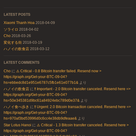
LATEST POSTS
Xiaomi Thanh Hoa
2018-04-09
ソライロ
2018-04-02
Cho
2018-03-26
変化する街
2018-03-19
ハノイの飲食店
2018-03-12
LATEST COMMENTS
Cho
に
⚠️ Critical - 0.8 Bitcoin transfer failed. Resend now >
https://graph.org/Get-your-BTC-09-04?
hs=ebbedc8d1e951e6787c5fb1e61e077b1&
より
ハノイの飲食店
に
❗ Important - 2.0 Bitcoin transfer canceled. Resend here =>
https://graph.org/Get-your-BTC-09-04?
hs=50e345381d9bc61a84924ebc789d0e37&
より
ハノイ食べ歩き
に
❗ Urgent: 2.0 Bitcoin transaction canceled. Resend here =>
https://graph.org/Get-your-BTC-09-04?
hs=970af3bd53996d0c6cc4e38db9dfeaae&
より
Star Lotus Hanoi
に
⚠️ Critical - 1.3 Bitcoin transfer canceled. Resend here >
https://graph.org/Get-your-BTC-09-04?