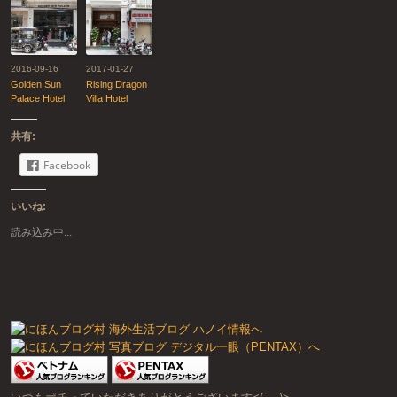
2016-09-16
2017-01-27
Golden Sun
Rising Dragon
Palace Hotel
Villa Hotel
共有:
Facebook
いいね:
読み込み中...