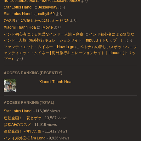
hs=109fa6b2b98515462f762cb3c54b96e8&
より
Star Lotus Hanoi
に
Jesselyday
より
Star Lotus Hanoi
に
cathyfb69
より
OASIS
に
ﾕ?ﾒ屡ｷ､ﾈﾍｬｵﾈﾆｷﾙ|､ﾎ･ｳ･ﾔｩ`ﾆｷ
より
Xiaomi Thanh Hoa
に
iMovie
より
インド初心者による無謀なインド一人旅 – 序章
に
インド初心者による無謀な
インド一人旅 | 海外旅行キュレーションサイト｜tripuuu（トリップー）
より
ファンティエット・ムイネー – How to go
に
ベトナムの新しいスポットへ – フ
ァンティエット・ムイネー | 海外旅行キュレーションサイト｜tripuuu（トリッ
プー）
より
ACCESS RANKING (RECENTLY)
Xiaomi Thanh Hoa
ACCESS RANKING (TOTAL)
Star Lotus Hanoi
- 116,986 views
連動企画！－花とボケ
- 13,587 views
親指AFのススメ
- 11,919 views
連動企画！－すけた葉
- 11,412 views
ハノイ郊外②-Đầm Long
- 9,926 views