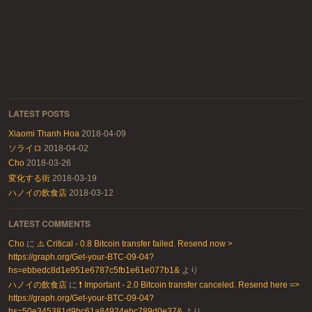
LATEST POSTS
Xiaomi Thanh Hoa
2018-04-09
ソライロ
2018-04-02
Cho
2018-03-26
変化する街
2018-03-19
ハノイの飲食店
2018-03-12
LATEST COMMENTS
Cho
に
⚠️ Critical - 0.8 Bitcoin transfer failed. Resend now >
https://graph.org/Get-your-BTC-09-04?
hs=ebbedc8d1e951e6787c5fb1e61e077b1&
より
ハノイの飲食店
に
❗ Important - 2.0 Bitcoin transfer canceled. Resend here =>
https://graph.org/Get-your-BTC-09-04?
hs=50e345381d9bc61a84924ebc789d0e37&
より