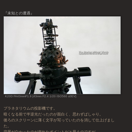
『未知との遭遇』
K20D FA43mmF1.9 [43mm F2.4 1/20 ISO560 ±0EV]
プラネタリウムの投影機です。
暗くなる前で半逆光だったのが面白く、思わずぱしゃり。
後ろのスクリーンに薄く文字が写っていたのを消して仕上げまし
た。
背景が白かったのが売れたポイントだと思うのですが…