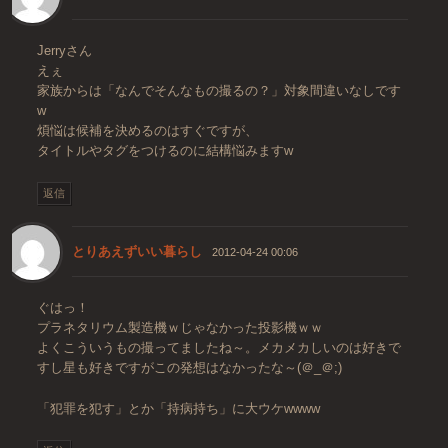
Jerryさん
えぇ
家族からは「なんでそんなもの撮るの？」対象間違いなしです
w
煩悩は候補を決めるのはすぐですが、
タイトルやタグをつけるのに結構悩みますw
返信
とりあえずいい暮らし
2012-04-24 00:06
ぐはっ！
プラネタリウム製造機ｗじゃなかった投影機ｗｗ
よくこういうもの撮ってましたね～。メカメカしいのは好きで
すし星も好きですがこの発想はなかったな～(＠_＠;)
「犯罪を犯す」とか「持病持ち」に大ウケwwww