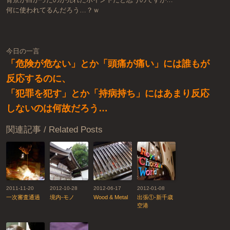
何に使われてるんだろう…？ｗ
今日の一言
「危険が危ない」とか「頭痛が痛い」には誰もが
反応するのに、
「犯罪を犯す」とか「持病持ち」にはあまり反応
しないのは何故だろう…
関連記事 / Related Posts
2011-11-20
2012-10-28
2012-06-17
2012-01-08
一次審査通過
境内-モノ
Wood & Metal
出張①-新千歳
空港