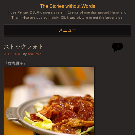
The Stories without Words
I use Pentax DSLR camera system. Events of one day around Hanoi and
Thanh Hoa are posted mainly. Click any picture to get the larger size.
メニュー
ストックフォト
コンテンツへスキップ
8
2012-04-01
by
ask-evo
『成吉思汗』