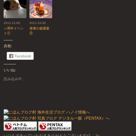
2011-11-06
2011-10-30
ン周年イベン
後輩の披露宴
ト①
②
共有:
Facebook
いいね:
読み込み中...
いつもポチっていただきありがとうございます<(_ _)>