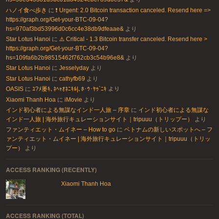
ハノイ食べ歩き
に
❗ Urgent: 2.0 Bitcoin transaction canceled. Resend here =>
https://graph.org/Get-your-BTC-09-04?
hs=970af3bd53996d0c6cc4e38db9dfeaae&
より
Star Lotus Hanoi
に
⚠️ Critical - 1.3 Bitcoin transfer canceled. Resend here >
https://graph.org/Get-your-BTC-09-04?
hs=109fa6b2b98515462f762cb3c54b96e8&
より
Star Lotus Hanoi
に
Jesselyday
より
Star Lotus Hanoi
に
cathyfb69
より
OASIS
に
ﾕ?ﾒ屡ｷ､ﾈﾍｬｵﾈﾆｷﾙ|､ﾎ･ｳ･ﾔｩ`ﾆｷ
より
Xiaomi Thanh Hoa
に
iMovie
より
インド初心者による無謀なインド一人旅 – 序章
に
インド初心者による無謀な
インド一人旅 | 海外旅行キュレーションサイト｜tripuuu（トリップー）
より
ファンティエット・ムイネー – How to go
に
ベトナムの新しいスポットへ – フ
ァンティエット・ムイネー | 海外旅行キュレーションサイト｜tripuuu（トリッ
プー）
より
ACCESS RANKING (RECENTLY)
Xiaomi Thanh Hoa
ACCESS RANKING (TOTAL)