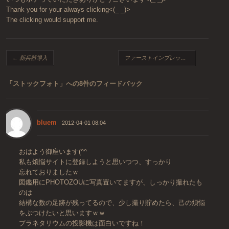
Thank you for your always clicking<(_ _)>
The clicking would support me.
投稿ナビゲーション
←
新兵器導入
ファーストインプレッション
→
「
ストックフォト
」への8件のフィードバック
bluem
2012-04-01 08:04
おはよう御座います(^^
私も煩悩サイトに登録しようと思いつつ、すっかり
忘れておりましたｗ
図鑑用にPHOTOZOUに写真置いてますが、しっかり撮れたも
のは
結構な数の足跡が残ってるので、少し撮り貯めたら、己の煩悩
をぶつけたいと思いますｗｗ
プラネタリウムの投影機は面白いですね！