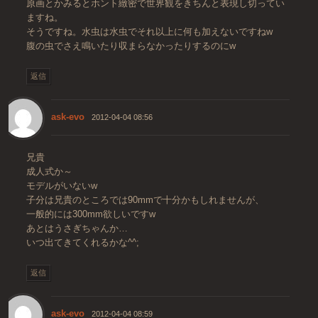
原画とかみるとホント緻密で世界観をきちんと表現し切ってい
ますね。
そうですね。水虫は水虫でそれ以上に何も加えないですねw
腹の虫でさえ鳴いたり収まらなかったりするのにw
返信
ask-evo
2012-04-04 08:56
兄貴
成人式か～
モデルがいないw
子分は兄貴のところでは90mmで十分かもしれませんが、
一般的には300mm欲しいですw
あとはうさぎちゃんか…
いつ出てきてくれるかな^^;
返信
ask-evo
2012-04-04 08:59