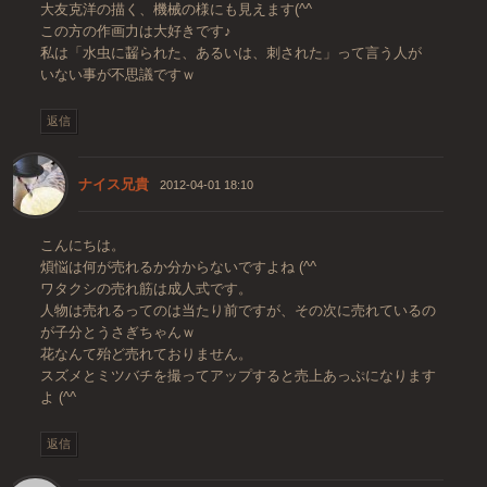
大友克洋の描く、機械の様にも見えます(^^
この方の作画力は大好きです♪
私は「水虫に齧られた、あるいは、刺された」って言う人が
いない事が不思議ですｗ
返信
ナイス兄貴
2012-04-01 18:10
こんにちは。
煩悩は何が売れるか分からないですよね (^^
ワタクシの売れ筋は成人式です。
人物は売れるってのは当たり前ですが、その次に売れているの
が子分とうさぎちゃんｗ
花なんて殆ど売れておりません。
スズメとミツバチを撮ってアップすると売上あっぷになります
よ (^^
返信