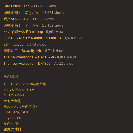
Star Lotus Hanoi
- 117,060 views
連動企画！－花とボケ
- 13,621 views
親指AFのススメ
- 11,920 views
連動企画！－すけた葉
- 11,413 views
ハノイ郊外②-Đầm Long
- 9,961 views
smc PENTAX-FA 43mmF1.9 Limited
- 9,678 views
武牛-Takebo
- 9,649 views
美肌加工 – Beautify skin
- 8,714 views
The new weapons! – DA*16-50
- 8,006 views
The new weapons! – DA*300
- 7,722 views
MY LINK
リミレンジャーの秘密基地
Jerry's Photo Diary
bluem.works
かもめ食堂
Reota!れおたのブログ
Que Sera, Sera
day dream
かがりび。
箱庭の休日