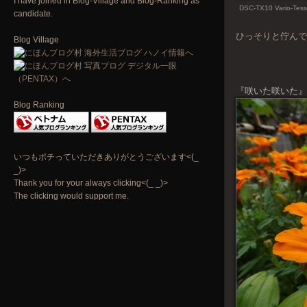
I have joined in Blog-Village and Blog-Ranking as
DSC-TX10 Vario-Tess
candidate.
ひっそりと佇ん
Blog Village
『咲いた咲いた
Blog Ranking
いつもポチっていただきありがとうございます<(_
_)>
Thank you for your always clicking<(_ _)>
The clicking would support me.