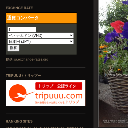
EXCHNGE RATE
提供:
ja.exchange-rates.org
TRIPUUU / トリップー
RANKING SITES