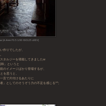
ar [4.4mm F3.5 1/30 ISO125 ±0EV]
古い作りでしたが、
す。
スタルジーを堪能してきましたw
昭和」というと
長前のイメージばかり登場するが、
ことを思うと、
の一言で片付けるあたりに
者」としてのそうぞう力の不足を感じる^^;