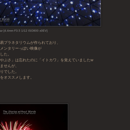
ar [4.4mm F3.5 1/12 ISO800 ±0EV]
簡易プラネタリウムが作られており、
ュメンタリーっぽい映像が
ました。
やぶさ」は忘れたのに「イトカワ」を覚えていましたw
りませんが、
くりでした。
賞をオススメします。