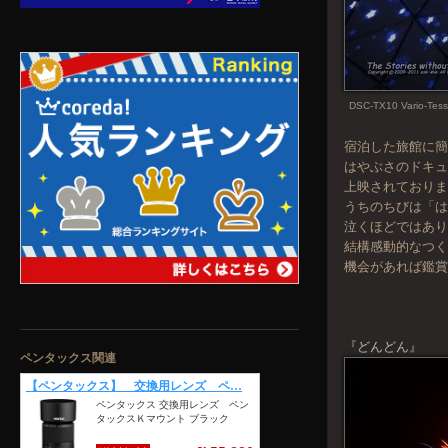
DSC-TX10 Vario-Tess
宿泊した旅館に
はやぶさのドキ
上映されており
うちのちびは「は
泣くほどではあ
結構感動的なつ
機会があれば鑑
『どんどん』
ペンタックス関連