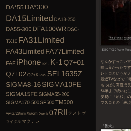
DA*300
DA*55
DA15Limited
DA18-250
DFA100WR
DA55-300
DSC-
FA31Limited
TX10
FA43Limited
FA77Limited
DSC-TX10 Vario-Tess
K-1
iPhone
Q7+01
なんかすっごい
FAF
IXY L
味は良かったで
SEL1635Z
Q7+02
レトロというかノ
Q7+K
RRS
最近TVなどで「
SIGMA10FE
SIGMA8-16
もっぱら高度成
64年まで続いた
SIGMA15FE
SIGMA55-200
安易に「昭和」
TM500
SIGMA170-500
SP500
マスコミの「表現
α7RII
テスト
Xiaomi
ブ
Vivitar28mm
Xperia
マクテレ
ライダル
『番犬』