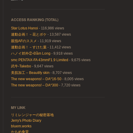
ACCESS RANKING (TOTAL)
Star Lotus Hanoi
- 116,986 views
連動企画！－花とボケ
- 13,587 views
親指AFのススメ
- 11,919 views
連動企画！－すけた葉
- 11,412 views
ハノイ郊外②-Đầm Long
- 9,918 views
smc PENTAX-FA 43mmF1.9 Limited
- 9,675 views
武牛-Takebo
- 9,647 views
美肌加工 – Beautify skin
- 8,707 views
The new weapons! – DA*16-50
- 8,005 views
The new weapons! – DA*300
- 7,720 views
MY LINK
リミレンジャーの秘密基地
Jerry's Photo Diary
bluem.works
かもめ食堂