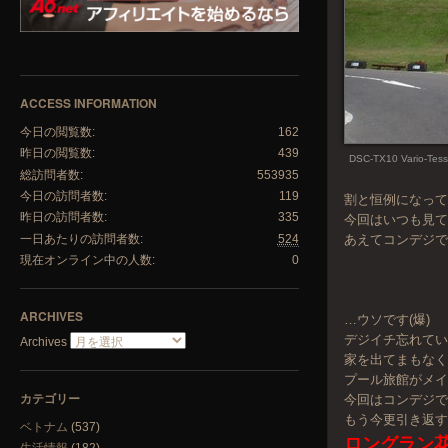
ACCESS INFORMATION
今日の閲覧数:
162
昨日の閲覧数:
439
DSC-TX10 Vario-Tess
総訪問者数:
553935
今日の訪問者数:
119
割と恒例になっ
昨日の訪問者数:
335
今回はいつも見
一日あたりの訪問者数:
524
あえてコンデジ
現在オンライン中の人数:
0
ARCHIVES
…ウソです(爆)
デジイチ忘れてい
Archives
家を出てまもな
プール旅館がメ
カテゴリー
今回はコンデジ
もう今更引き返
ベトナム
(537)
ロングラン