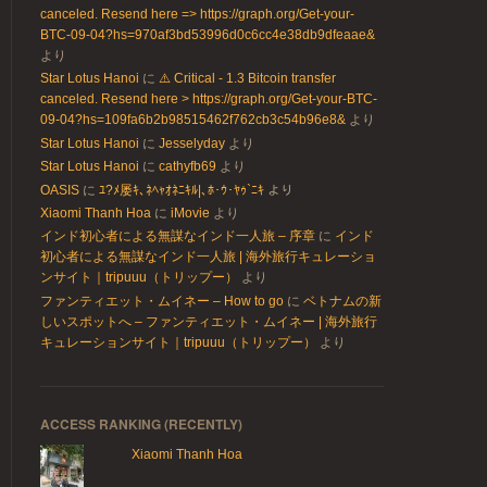
canceled. Resend here => https://graph.org/Get-your-
BTC-09-04?hs=970af3bd53996d0c6cc4e38db9dfeaae&
より
Star Lotus Hanoi
に
⚠️ Critical - 1.3 Bitcoin transfer
canceled. Resend here > https://graph.org/Get-your-BTC-
09-04?hs=109fa6b2b98515462f762cb3c54b96e8&
より
Star Lotus Hanoi
に
Jesselyday
より
Star Lotus Hanoi
に
cathyfb69
より
OASIS
に
ﾕ?ﾒ屡ｷ､ﾈﾍｬｵﾈﾆｷﾙ|､ﾎ･ｳ･ﾔｩ`ﾆｷ
より
Xiaomi Thanh Hoa
に
iMovie
より
インド初心者による無謀なインド一人旅 – 序章
に
インド
初心者による無謀なインド一人旅 | 海外旅行キュレーショ
ンサイト｜tripuuu（トリップー）
より
ファンティエット・ムイネー – How to go
に
ベトナムの新
しいスポットへ – ファンティエット・ムイネー | 海外旅行
キュレーションサイト｜tripuuu（トリップー）
より
ACCESS RANKING (RECENTLY)
Xiaomi Thanh Hoa