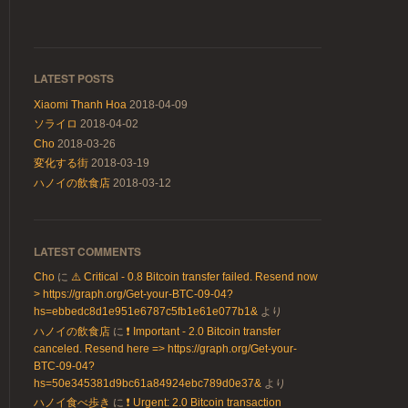
LATEST POSTS
Xiaomi Thanh Hoa
2018-04-09
ソライロ
2018-04-02
Cho
2018-03-26
変化する街
2018-03-19
ハノイの飲食店
2018-03-12
LATEST COMMENTS
Cho
に
⚠️ Critical - 0.8 Bitcoin transfer failed. Resend now
> https://graph.org/Get-your-BTC-09-04?
hs=ebbedc8d1e951e6787c5fb1e61e077b1&
より
ハノイの飲食店
に
❗ Important - 2.0 Bitcoin transfer
canceled. Resend here => https://graph.org/Get-your-
BTC-09-04?
hs=50e345381d9bc61a84924ebc789d0e37&
より
ハノイ食べ歩き
に
❗ Urgent: 2.0 Bitcoin transaction