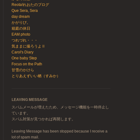
Reota!れおたのブログ
Que Sera, Sera
day dream
かがりび。
箱庭の休日
EAM photo
つれづれ・・・
気ままに撮ろうよⅡ
Carol's Diary
One baby Step
Focus on the Path
甘雪のかけら
とりあえずいい栖（すみか）
LEAVING MESSAGE
スパムメールが増えたため、メッセージ機能を一時停止し
ています。
スパム対策が見つかれば再開します。
Leaving Message has been stopped because I receive a
lot of spam mail.