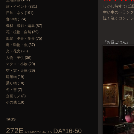
生活情報
(182)
しかし時すでに
旅・イベント
(331)
幸い車のトラン
日常・ネタ
(191)
泣く泣くコンデジ
食べ物
(174)
機材・撮影・編集
(87)
花・植物・自然
(39)
風景・夕景・夜景
(75)
『お昼ごはん』
鳥・動物・魚
(37)
光・花火
(28)
人物・子供
(36)
マクロ・小物
(20)
空・雲・天体
(29)
建築物
(19)
乗り物
(18)
冬・雪
(7)
企画モノ
(8)
その他
(19)
TAGS
272E
DA*16-50
A50Macro
CX700V