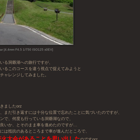
ar [4.4mm F4.5 1/750 ISO125 ±0EV]
ている洞爺湖への旅行ですが、
ているこのコースを違う視点で捉えてみようと
でチャレンジしてみました。
きましたorz
く、まだ引き返すには十分な位置で忘れたことに気づいたのですが、
インで、何度も行っている洞爺湖なので、
で良いか、とそのまま車を進めたのですが…
すには抵抗のあるところまで車が進んだところで、
花火大会があることを思い出した
のですorz