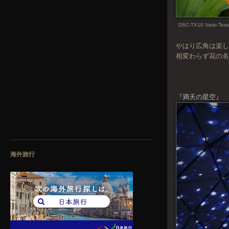
DSC-TX10 Vario-Tess
やはり広角は楽し
相変わらず花の名
『満天の星空』
海外旅行