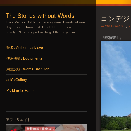
The Stories without Words
コンデジ 
I use Pentax DSLR camera system. Events of one
2011-09-16
by
a
day around Hanoi and Thanh Hoa are posted
mainly. Click any picture to get the larger size.
『昭和新山』
メニュー
コンテンツへスキップ
筆者 / Author – ask-evo
使用機材 / Equipments
用語説明 / Words Definition
ask’s Gallery
My Map for Hanoi
アフィリエイト