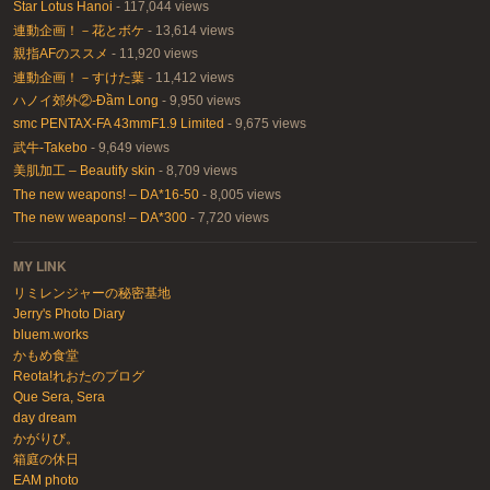
Star Lotus Hanoi
- 117,044 views
連動企画！－花とボケ
- 13,614 views
親指AFのススメ
- 11,920 views
連動企画！－すけた葉
- 11,412 views
ハノイ郊外②-Đầm Long
- 9,950 views
smc PENTAX-FA 43mmF1.9 Limited
- 9,675 views
武牛-Takebo
- 9,649 views
美肌加工 – Beautify skin
- 8,709 views
The new weapons! – DA*16-50
- 8,005 views
The new weapons! – DA*300
- 7,720 views
MY LINK
リミレンジャーの秘密基地
Jerry's Photo Diary
bluem.works
かもめ食堂
Reota!れおたのブログ
Que Sera, Sera
day dream
かがりび。
箱庭の休日
EAM photo