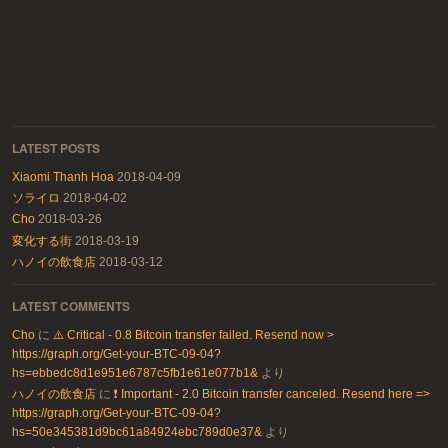
LATEST POSTS
Xiaomi Thanh Hoa
2018-04-09
ソライロ
2018-04-02
Cho
2018-03-26
変化する街
2018-03-19
ハノイの飲食店
2018-03-12
LATEST COMMENTS
Cho
に
⚠️ Critical - 0.8 Bitcoin transfer failed. Resend now >
https://graph.org/Get-your-BTC-09-04?
hs=ebbedc8d1e951e6787c5fb1e61e077b1&
より
ハノイの飲食店
に
❗ Important - 2.0 Bitcoin transfer canceled. Resend here =>
https://graph.org/Get-your-BTC-09-04?
hs=50e345381d9bc61a84924ebc789d0e37&
より