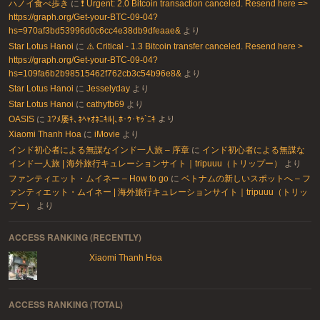
ハノイ食べ歩き
に
❗ Urgent: 2.0 Bitcoin transaction canceled. Resend here =>
https://graph.org/Get-your-BTC-09-04?
hs=970af3bd53996d0c6cc4e38db9dfeaae&
より
Star Lotus Hanoi
に
⚠️ Critical - 1.3 Bitcoin transfer canceled. Resend here >
https://graph.org/Get-your-BTC-09-04?
hs=109fa6b2b98515462f762cb3c54b96e8&
より
Star Lotus Hanoi
に
Jesselyday
より
Star Lotus Hanoi
に
cathyfb69
より
OASIS
に
ﾕ?ﾒ屡ｷ､ﾈﾍｬｵﾈﾆｷﾙ|､ﾎ･ｳ･ﾔｩ`ﾆｷ
より
Xiaomi Thanh Hoa
に
iMovie
より
インド初心者による無謀なインド一人旅 – 序章
に
インド初心者による無謀な
インド一人旅 | 海外旅行キュレーションサイト｜tripuuu（トリップー）
より
ファンティエット・ムイネー – How to go
に
ベトナムの新しいスポットへ – フ
ァンティエット・ムイネー | 海外旅行キュレーションサイト｜tripuuu（トリッ
プー）
より
ACCESS RANKING (RECENTLY)
Xiaomi Thanh Hoa
ACCESS RANKING (TOTAL)