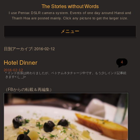
The Stories without Words
I use Pentax DSLR camera system. Events of one day around Hanoi and
Thanh Hoa are posted mainly. Click any picture to get the larger size.
メニュー
コンテンツへスキップ
日別アーカイブ:
2016-02-12
Hotel Dinner
4
2016-02-12
* インド出張は終わりましたが、ベトナムネタチャージ中です。もう少しインド記事続
きます< (_ _)>
（FBからの転載＆再編集）