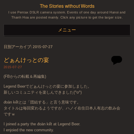
The Stories without Words
I use Pentax DSLR camera system. Events of one day around Hanoi and
Thanh Hoa are posted mainly. Click any picture to get the larger size.
メニュー
コンテンツへスキップ
日別アーカイブ:
2015-07-27
どぁんけっとの宴
2015-07-27
(FBからの転載＆再編集)
Legend Beerでどぁんけっとの宴に参加しました。
新しいコミュニティを楽しんできました(^o^)
đoàn kếtとは「団結する」と言う意味です。
タイトルは毎回変わるようですが、ハノイ在住日本人有志の飲み会
ですｗ
I joined a party the đoàn kết at Legend Beer.
I enjoied the new community.