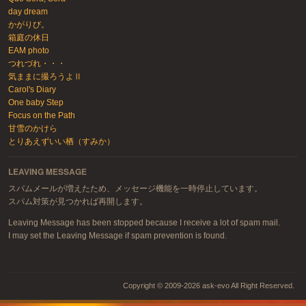
day dream
かがりび。
箱庭の休日
EAM photo
つれづれ・・・
気ままに撮ろうよⅡ
Carol's Diary
One baby Step
Focus on the Path
甘雪のかけら
とりあえずいい栖（すみか）
LEAVING MESSAGE
スパムメールが増えたため、メッセージ機能を一時停止しています。
スパム対策が見つかれば再開します。
Leaving Message has been stopped because I receive a lot of spam mail.
I may set the Leaving Message if spam prevention is found.
Copyright © 2009-2026 ask-evo All Right Reserved.