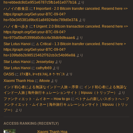
hs=ebbedc8d1e951e6787c5fb1e61e077b1&
より
ハノイの飲食店
に
❗ Important - 2.0 Bitcoin transfer canceled. Resend here =>
https://graph.org/Get-your-BTC-09-04?
hs=50e345381d9bc61a84924ebc789d0e37&
より
ハノイ食べ歩き
に
❗ Urgent: 2.0 Bitcoin transaction canceled. Resend here =>
https://graph.org/Get-your-BTC-09-04?
hs=970af3bd53996d0c6cc4e38db9dfeaae&
より
Star Lotus Hanoi
に
⚠️ Critical - 1.3 Bitcoin transfer canceled. Resend here >
https://graph.org/Get-your-BTC-09-04?
hs=109fa6b2b98515462f762cb3c54b96e8&
より
Star Lotus Hanoi
に
Jesselyday
より
Star Lotus Hanoi
に
cathyfb69
より
OASIS
に
ﾕ?ﾒ屡ｷ､ﾈﾍｬｵﾈﾆｷﾙ|､ﾎ･ｳ･ﾔｩ`ﾆｷ
より
Xiaomi Thanh Hoa
に
iMovie
より
インド初心者による無謀なインド一人旅 – 序章
に
インド初心者による無謀な
インド一人旅 | 海外旅行キュレーションサイト｜tripuuu（トリップー）
より
ファンティエット・ムイネー – How to go
に
ベトナムの新しいスポットへ – フ
ァンティエット・ムイネー | 海外旅行キュレーションサイト｜tripuuu（トリッ
プー）
より
ACCESS RANKING (RECENTLY)
Xiaomi Thanh Hoa