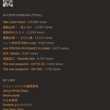
ACCESS RANKING (TOTAL)
Star Lotus Hanoi
- 116,986 views
連動企画！－花とボケ
- 13,587 views
親指AFのススメ
- 11,919 views
連動企画！－すけた葉
- 11,412 views
ハノイ郊外②-Đầm Long
- 9,920 views
smc PENTAX-FA 43mmF1.9 Limited
- 9,675 views
武牛-Takebo
- 9,647 views
美肌加工 – Beautify skin
- 8,707 views
The new weapons! – DA*16-50
- 8,005 views
The new weapons! – DA*300
- 7,720 views
MY LINK
リミレンジャーの秘密基地
Jerry's Photo Diary
bluem.works
かもめ食堂
Reota!れおたのブログ
Que Sera, Sera