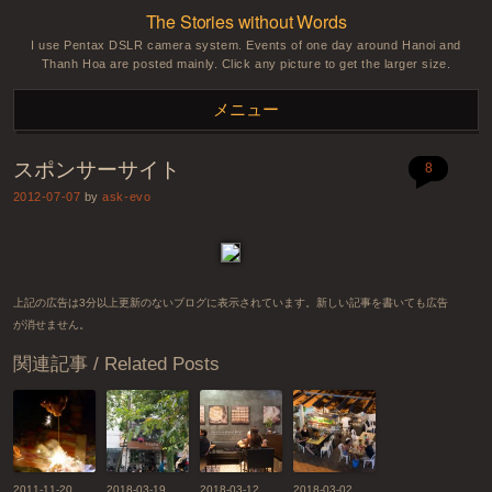
The Stories without Words
I use Pentax DSLR camera system. Events of one day around Hanoi and
Thanh Hoa are posted mainly. Click any picture to get the larger size.
メニュー
スポンサーサイト
コンテンツへスキップ
8
2012-07-07
by
ask-evo
上記の広告は3分以上更新のないブログに表示されています。新しい記事を書いても広告
が消せません。
関連記事 / Related Posts
2011-11-20
2018-03-19
2018-03-12
2018-03-02