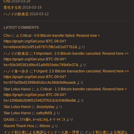
Cho
2018-03-26
変化する街
2018-03-19
ハノイの飲食店
2018-03-12
LATEST COMMENTS
Cho
に
⚠️ Critical - 0.8 Bitcoin transfer failed. Resend now >
https://graph.org/Get-your-BTC-09-04?
hs=ebbedc8d1e951e6787c5fb1e61e077b1&
より
ハノイの飲食店
に
❗ Important - 2.0 Bitcoin transfer canceled. Resend here =>
https://graph.org/Get-your-BTC-09-04?
hs=50e345381d9bc61a84924ebc789d0e37&
より
ハノイ食べ歩き
に
❗ Urgent: 2.0 Bitcoin transaction canceled. Resend here =>
https://graph.org/Get-your-BTC-09-04?
hs=970af3bd53996d0c6cc4e38db9dfeaae&
より
Star Lotus Hanoi
に
⚠️ Critical - 1.3 Bitcoin transfer canceled. Resend here >
https://graph.org/Get-your-BTC-09-04?
hs=109fa6b2b98515462f762cb3c54b96e8&
より
Star Lotus Hanoi
に
Jesselyday
より
Star Lotus Hanoi
に
cathyfb69
より
OASIS
に
ﾕ?ﾒ屡ｷ､ﾈﾍｬｵﾈﾆｷﾙ|､ﾎ･ｳ･ﾔｩ`ﾆｷ
より
Xiaomi Thanh Hoa
に
iMovie
より
インド初心者による無謀なインド一人旅 – 序章
に
インド初心者による無謀な