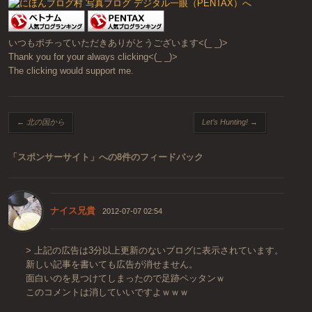
いつもポチっていただきありがとうございます<(_ _)>
Thank you for your always clicking<(_ _)>
The clicking would support me.
投稿ナビゲーション
←
北の国から
Let’s Hunting!
→
「
スポンサーサイト
」への8件のフィードバック
ナイス兄貴
2012-07-07 02:54
> 上記の広告は3分以上更新のないブログに表示されています。
新しい記事を書いても広告が消せません。
面白いのを見つけてしまったので足跡ペッタンｗ
このコメントは消していいですよｗｗｗ