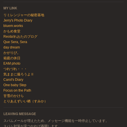
MY LINK
リミレンジャーの秘密基地
Jerry's Photo Diary
bluem.works
かもめ食堂
Reota!れおたのブログ
Que Sera, Sera
day dream
かがりび。
箱庭の休日
EAM photo
つれづれ・・・
気ままに撮ろうよⅡ
Carol's Diary
One baby Step
Focus on the Path
甘雪のかけら
とりあえずいい栖（すみか）
LEAVING MESSAGE
スパムメールが増えたため、メッセージ機能を一時停止しています。
スパム対策が見つかれば再開します。