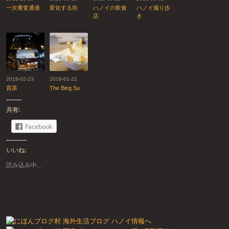
一次審査通過
変化する街
ハノイの飲食
ハノイ撮り歩
店
き
2018-02-23
2018-01-22
貢茶
The Bing Su
共有:
Facebook
いいね:
読み込み中...