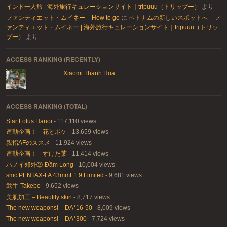
インド一人旅 | 海外旅行キュレーションサイト｜tripuuu（トリップー）
より
ファンティエット・ムイネー – How to go
に
ベトナムの新しいスポットへ – フ
ァンティエット・ムイネー | 海外旅行キュレーションサイト｜tripuuu（トリッ
プー）
より
ACCESS RANKING (RECENTLY)
Xiaomi Thanh Hoa
ACCESS RANKING (TOTAL)
Star Lotus Hanoi
- 117,110 views
連動企画！－花とボケ
- 13,659 views
親指AFのススメ
- 11,924 views
連動企画！－すけた葉
- 11,414 views
ハノイ郊外②-Đầm Long
- 10,004 views
smc PENTAX-FA 43mmF1.9 Limited
- 9,681 views
武牛-Takebo
- 9,652 views
美肌加工 – Beautify skin
- 8,717 views
The new weapons! – DA*16-50
- 8,009 views
The new weapons! – DA*300
- 7,724 views